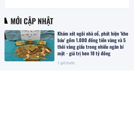
MỚI CẬP NHẬT
Khám xét ngôi nhà cổ, phát hiện 'kho
báu' gồm 1.000 đồng tiền vàng và 5
thỏi vàng giấu trong nhiều ngăn bí
mật - giá trị hơn 18 tỷ đồng
1 giờ trước
Trồng loại quả ‘đến từ thiên đường’
của Việt Nam, anh nông dân Ấn Độ
bất ngờ trúng lớn, chỉ bán hạt giống
cũng kiếm bộn tiền
1 giờ trước
'Trái cây hạnh phúc' của Việt Nam
được người Trung Quốc, Nhật Bản cực