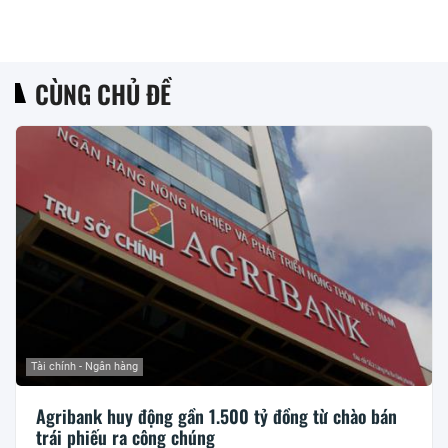
CÙNG CHỦ ĐỀ
Tài chính - Ngân hàng
Agribank huy động gần 1.500 tỷ đồng từ chào bán
trái phiếu ra công chúng