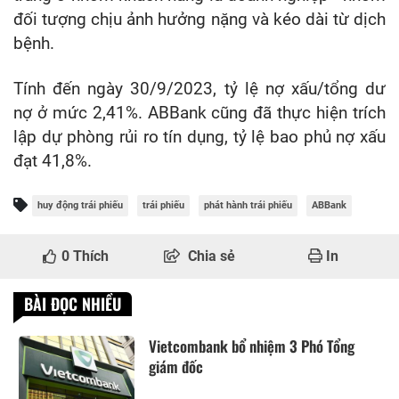
đối tượng chịu ảnh hưởng nặng và kéo dài từ dịch
bệnh.
Tính đến ngày 30/9/2023, tỷ lệ nợ xấu/tổng dư
nợ ở mức 2,41%. ABBank cũng đã thực hiện trích
lập dự phòng rủi ro tín dụng, tỷ lệ bao phủ nợ xấu
đạt 41,8%.
huy động trái phiếu
trái phiếu
phát hành trái phiếu
ABBank
0
Thích
Chia sẻ
In
BÀI ĐỌC NHIỀU
Vietcombank bổ nhiệm 3 Phó Tổng
giám đốc