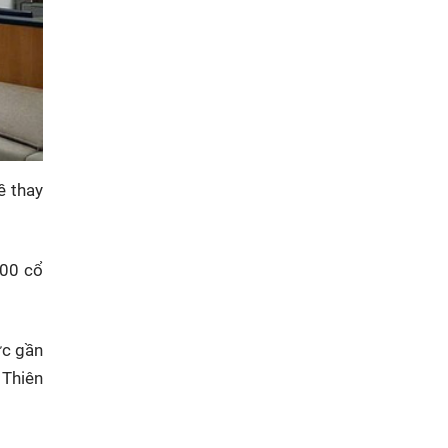
ề thay
000 cổ
ức gần
 Thiên