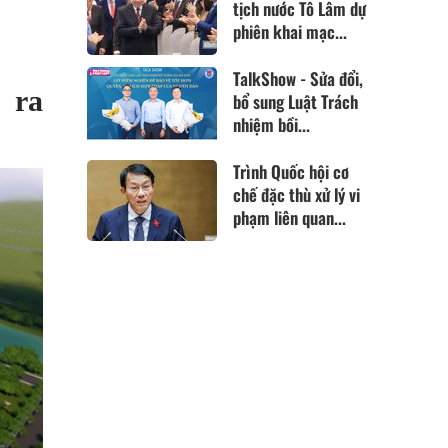
tịch nước Tô Lâm dự
phiên khai mạc...
TalkShow - Sửa đổi,
 ra
bổ sung Luật Trách
nhiệm bồi...
Trình Quốc hội cơ
chế đặc thù xử lý vi
phạm liên quan...