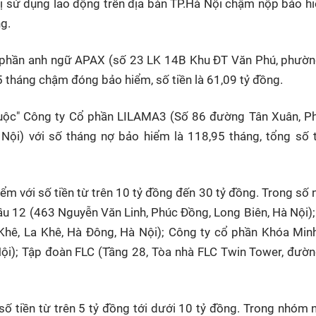
 sử dụng lao động trên địa bàn TP.Hà Nội chậm nộp bảo h
g.
ổ phần anh ngữ APAX (số 23 LK 14B Khu ĐT Văn Phú, phườ
5 tháng chậm đóng bảo hiểm, số tiền là 61,09 tỷ đồng.
n thuộc" Công ty Cổ phần LILAMA3 (Số 86 đường Tân Xuân, 
Nội) với số tháng nợ bảo hiểm là 118,95 tháng, tổng số t
ểm với số tiền từ trên 10 tỷ đồng đến 30 tỷ đồng. Trong số 
ầu 12 (463 Nguyễn Văn Linh, Phúc Đồng, Long Biên, Hà Nội)
Khê, La Khê, Hà Đông, Hà Nội); Công ty cổ phần Khóa Min
ội); Tập đoàn FLC (Tầng 28, Tòa nhà FLC Twin Tower, đườ
ố tiền từ trên 5 tỷ đồng tới dưới 10 tỷ đồng. Trong nhóm 