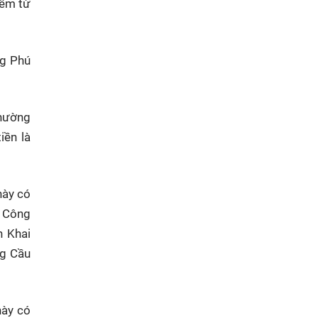
iểm từ
ng Phú
Phường
iền là
này có
; Công
h Khai
ng Cầu
này có