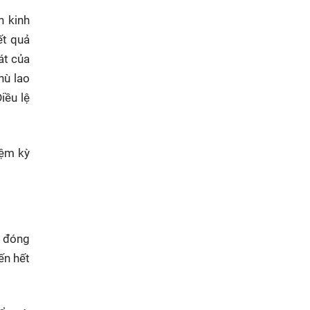
h kinh
ết quả
át của
hù lao
iều lệ
iệm kỳ
m đóng
ến hết