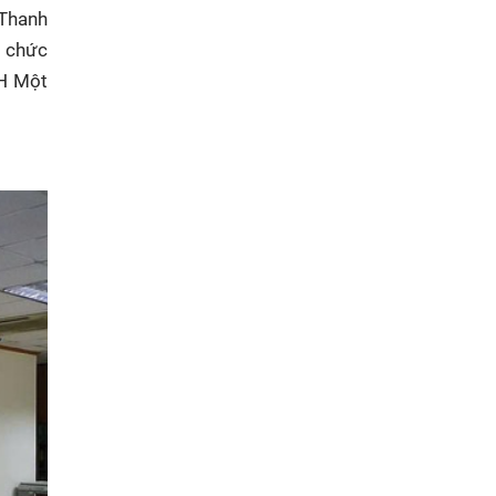
 Thanh
ổ chức
HH Một