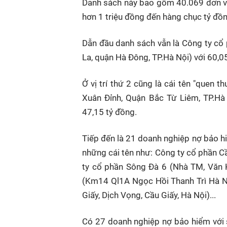
Danh sách này bao gồm 40.069 đơn vị
hơn 1 triệu đồng đến hàng chục tỷ đồn
Dẫn đầu danh sách vẫn là Công ty c
La, quận Hà Đông, TP.Hà Nội) với 60,0
Ở vị trí thứ 2 cũng là cái tên "que
Xuân Đỉnh, Quận Bắc Từ Liêm, TP.Hà 
47,15 tỷ đồng.
Tiếp đến là 21 doanh nghiệp nợ bảo hi
những cái tên như: Công ty cổ phần C
ty cổ phần Sông Đà 6 (Nhà TM, Văn 
(Km14 Ql1A Ngọc Hồi Thanh Trì Hà N
Giấy, Dịch Vọng, Cầu Giấy, Hà Nội)...
Có 27 doanh nghiệp nợ bảo hiểm với s