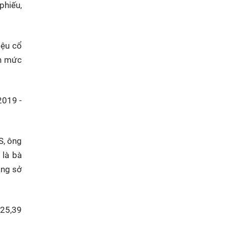
phiếu,
iệu cổ
ên mức
2019 -
S, ông
 là bà
ang sở
 25,39