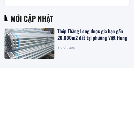
MỚI CẬP NHẬT
Thép Thăng Long được gia hạn gần
20.000m2 đất tại phường Việt Hưng
3 giờ trước
Đặc khu lớn nhất Việt Nam sắp xuất
hiện một công trình cạnh sân bay
quy mô hàng đầu, phục vụ tới 50
triệu hành khách
4 giờ trước
Giám đốc Alibaba.com khu vực:
Doanh nghiệp Việt vẫn đối mặt 3
điểm nghẽn khi bán hàng toàn cầu