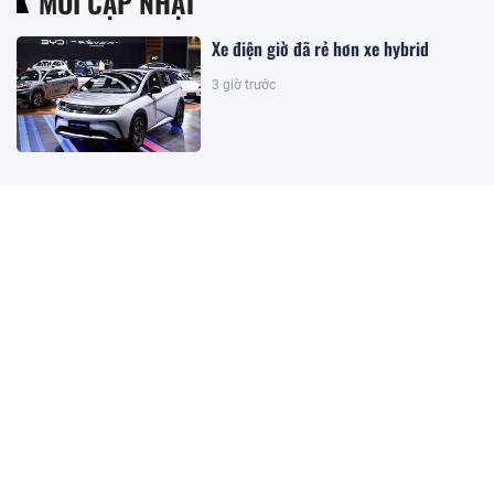
MỚI CẬP NHẬT
Xe điện giờ đã rẻ hơn xe hybrid
3 giờ trước
Sửa Luật Dầu khí: Đảm bảo luật có
sức sống và khả năng cạnh tranh
6 giờ trước
Kết quả xổ số Vietlott ngày
8/8/2026
7 giờ trước
Khoan sâu 4.700 mét xuống đáy biển,