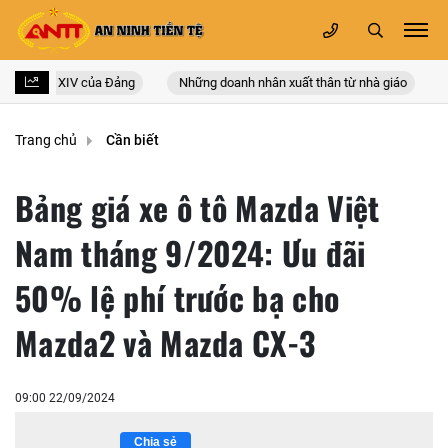
c lần thứ XIV của Đảng
Những doanh nhân xuất thân từ nhà giáo
L
Trang chủ
Cần biết
Bảng giá xe ô tô Mazda Việt
Nam tháng 9/2024: Ưu đãi
50% lệ phí trước bạ cho
Mazda2 và Mazda CX-3
09:00 22/09/2024
Chia sẻ