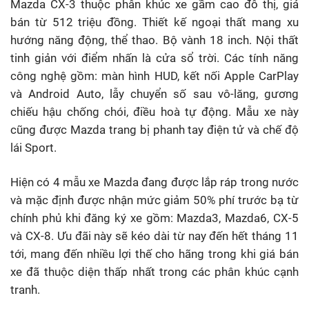
Mazda CX-3 thuộc phân khúc xe gầm cao đô thị, giá
bán từ 512 triệu đồng. Thiết kế ngoại thất mang xu
hướng năng động, thể thao. Bộ vành 18 inch. Nội thất
tinh giản với điểm nhấn là cửa sổ trời. Các tính năng
công nghệ gồm: màn hình HUD, kết nối Apple CarPlay
và Android Auto, lẫy chuyển số sau vô-lăng, gương
chiếu hậu chống chói, điều hoà tự động. Mẫu xe này
cũng được Mazda trang bị phanh tay điện tử và chế độ
lái Sport.
Hiện có 4 mẫu xe Mazda đang được lắp ráp trong nước
và mặc định được nhận mức giảm 50% phí trước bạ từ
chính phủ khi đăng ký xe gồm: Mazda3, Mazda6, CX-5
và CX-8. Ưu đãi này sẽ kéo dài từ nay đến hết tháng 11
tới, mang đến nhiều lợi thế cho hãng trong khi giá bán
xe đã thuộc diện thấp nhất trong các phân khúc cạnh
tranh.