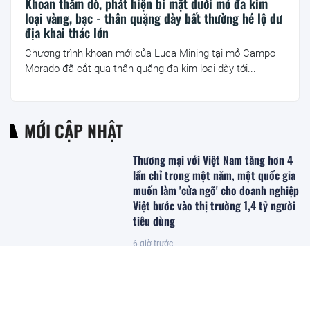
Khoan thăm dò, phát hiện bí mật dưới mỏ đa kim
loại vàng, bạc - thân quặng dày bất thường hé lộ dư
địa khai thác lớn
Chương trình khoan mới của Luca Mining tại mỏ Campo
Morado đã cắt qua thân quặng đa kim loại dày tới...
MỚI CẬP NHẬT
Thương mại với Việt Nam tăng hơn 4
lần chỉ trong một năm, một quốc gia
muốn làm 'cửa ngõ' cho doanh nghiệp
Việt bước vào thị trường 1,4 tỷ người
tiêu dùng
6 giờ trước
CEO MB: Lãi suất khó tăng thêm,
nhưng thanh khoản vẫn là bài toán