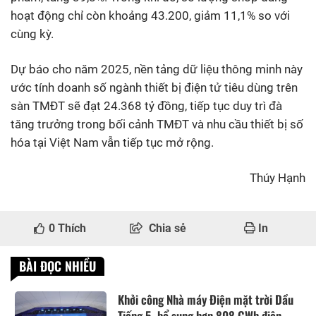
hoạt động chỉ còn khoảng 43.200, giảm 11,1% so với
cùng kỳ.
Dự báo cho năm 2025, nền tảng dữ liệu thông minh này
ước tính doanh số ngành thiết bị điện tử tiêu dùng trên
sàn TMĐT sẽ đạt 24.368 tỷ đồng, tiếp tục duy trì đà
tăng trưởng trong bối cảnh TMĐT và nhu cầu thiết bị số
hóa tại Việt Nam vẫn tiếp tục mở rộng.
Thúy Hạnh
0
Thích
Chia sẻ
In
BÀI ĐỌC NHIỀU
Khởi công Nhà máy Điện mặt trời Dầu
Tiếng 5, bổ sung hơn 808 GWh điện