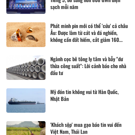
sạch mỗi năm
Phát minh pin mới có thể 'cứu' cả châu
Âu: Được làm từ cát và đá nghiền,
không cần đất hiếm, cắt giảm 160...
Ngành cọc bê tông ly tâm và bẫy "dư
thừa công suất": Lời cảnh báo cho nhà
đầu tư
Mỹ đón tin không vui từ Hàn Quốc,
Nhật Bản
'Khách sộp' mua gạo báo tin vui đến
Việt Nam, Thái Lan