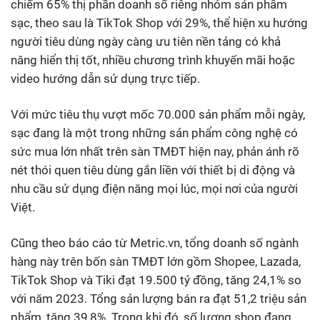
chiếm 65% thị phần doanh số riêng nhóm sản phẩm
sạc, theo sau là TikTok Shop với 29%, thể hiện xu hướng
người tiêu dùng ngày càng ưu tiên nền tảng có khả
năng hiển thị tốt, nhiều chương trình khuyến mãi hoặc
video hướng dẫn sử dụng trực tiếp.
Với mức tiêu thụ vượt mốc 70.000 sản phẩm mỗi ngày,
sạc đang là một trong những sản phẩm công nghệ có
sức mua lớn nhất trên sàn TMĐT hiện nay, phản ánh rõ
nét thói quen tiêu dùng gắn liền với thiết bị di động và
nhu cầu sử dụng điện năng mọi lúc, mọi nơi của người
Việt.
Cũng theo báo cáo từ Metric.vn, tổng doanh số ngành
hàng này trên bốn sàn TMĐT lớn gồm Shopee, Lazada,
TikTok Shop và Tiki đạt 19.500 tỷ đồng, tăng 24,1% so
với năm 2023. Tổng sản lượng bán ra đạt 51,2 triệu sản
phẩm, tăng 39,8%. Trong khi đó, số lượng shop đang