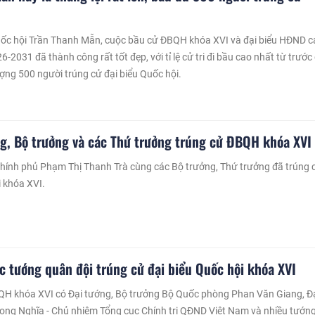
uốc hội Trần Thanh Mẫn, cuộc bầu cử ĐBQH khóa XVI và đại biểu HĐND c
-2031 đã thành công rất tốt đẹp, với tỉ lệ cử tri đi bầu cao nhất từ trước
ượng 500 người trúng cử đại biểu Quốc hội.
g, Bộ trưởng và các Thứ trưởng trúng cử ĐBQH khóa XVI
hính phủ Phạm Thị Thanh Trà cùng các Bộ trưởng, Thứ trưởng đã trúng 
i khóa XVI.
c tướng quân đội trúng cử đại biểu Quốc hội khóa XVI
QH khóa XVI có Đại tướng, Bộ trưởng Bộ Quốc phòng Phan Văn Giang, Đ
ng Nghĩa - Chủ nhiệm Tổng cục Chính trị QĐND Việt Nam và nhiều tướng