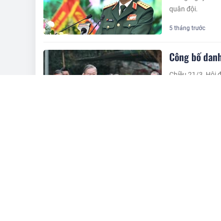
quân đội.
5 tháng trước
Công bố danh
Chiều 21/3, Hội 
sách những người
5 tháng trước
Loạt doanh n
Trong số 125 đại
nhiều người là l
5 tháng trước