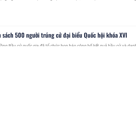
 sách 500 người trúng cử đại biểu Quốc hội khóa XVI
đồng Bầu cử quốc gia đã tổ chức họp báo công bố kết quả bầu cử và dan
 trúng cử đại biểu Quốc hội khóa XVI.
hân trúng cử đại biểu HĐND TP.Hà Nội
 biểu trúng cử đại biểu HĐND TP.Hà Nội khóa XVII, nhiệm kỳ 2026-2031, 
ãnh đạo các doanh nghiệp đình đám trên địa bàn TP.