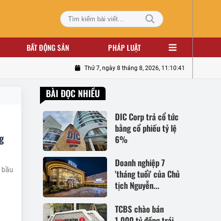
BẤT ĐỘNG SẢN
PHÁP LUẬT
Thứ 7, ngày 8 tháng 8, 2026, 11:10:42
BÀI ĐỌC NHIỀU
DIC Corp trả cổ tức
bằng cổ phiếu tỷ lệ
g
6%
Doanh nghiệp 7
c bầu
'tháng tuổi' của Chủ
tịch Nguyễn...
TCBS chào bán
1.000 tỷ đồng trái