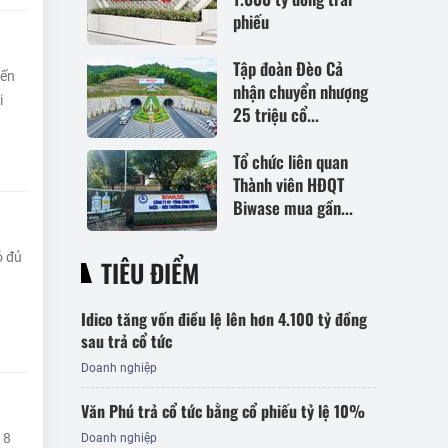
phiếu
Tập đoàn Đèo Cả
iến
nhận chuyển nhượng
i
25 triệu cổ...
Tổ chức liên quan
Thành viên HĐQT
Biwase mua gần...
ó đủ
TIÊU ĐIỂM
Idico tăng vốn điều lệ lên hơn 4.100 tỷ đồng
sau trả cổ tức
Doanh nghiệp
Văn Phú trả cổ tức bằng cổ phiếu tỷ lệ 10%
18
Doanh nghiệp