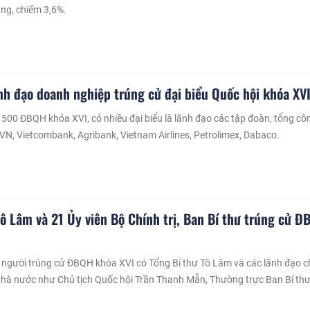
ảng, chiếm 3,6%.
nh đạo doanh nghiệp trúng cử đại biểu Quốc hội khóa XV
500 ĐBQH khóa XVI, có nhiều đại biểu là lãnh đạo các tập đoàn, tổng cô
 PVN, Vietcombank, Agribank, Vietnam Airlines, Petrolimex, Dabaco.
Tô Lâm và 21 Ủy viên Bộ Chính trị, Ban Bí thư trúng cử 
 người trúng cử ĐBQH khóa XVI có Tổng Bí thư Tô Lâm và các lãnh đạo c
Nhà nước như Chủ tịch Quốc hội Trần Thanh Mẫn, Thường trực Ban Bí th