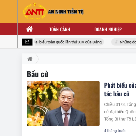
TOÀN CẢNH
DOANH NGHIỆP
ớng tới Đại hội đại biểu toàn quốc lần thứ XIV của Đảng
Những doanh 
Bầu cử
Phát biểu củ
tác bầu cử
Chiều 31/3, Tổng
cử đại biểu Quốc
Tổng Bí thư Tô L
4 tháng trước