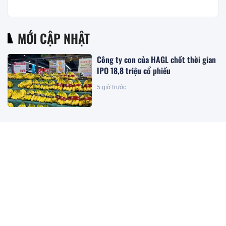
MỚI CẬP NHẬT
Công ty con của HAGL chốt thời gian
IPO 18,8 triệu cổ phiếu
5 giờ trước
Giá xăng đồng loạt giảm từ 15h ngày
6/8
5 giờ trước
TP.HCM giao đất, cho Eco Pearl City
thuê đất làm Dự án Khu nhà ở sinh
thái An Điền