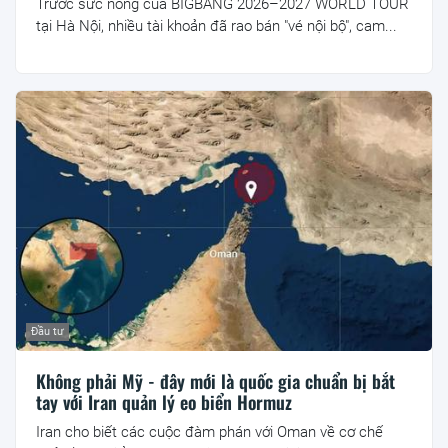
Trước sức nóng của BIGBANG 2026–2027 WORLD TOUR
tại Hà Nội, nhiều tài khoản đã rao bán "vé nội bộ", cam...
Đầu tư
Không phải Mỹ - đây mới là quốc gia chuẩn bị bắt
tay với Iran quản lý eo biển Hormuz
Iran cho biết các cuộc đàm phán với Oman về cơ chế