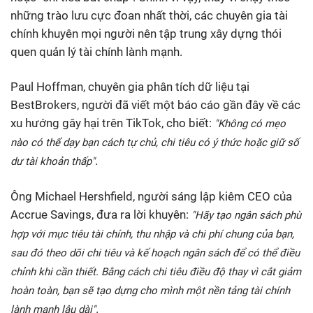
những trào lưu cực đoan nhất thời, các chuyên gia tài
chính khuyên mọi người nên tập trung xây dựng thói
quen quản lý tài chính lành mạnh.
Paul Hoffman, chuyên gia phân tích dữ liệu tại
BestBrokers, người đã viết một báo cáo gần đây về các
xu hướng gây hại trên TikTok, cho biết:
"Không có mẹo
nào có thể dạy bạn cách tự chủ, chi tiêu có ý thức hoặc giữ số
.
dư tài khoản thấp"
Ông Michael Hershfield, người sáng lập kiêm CEO của
Accrue Savings, đưa ra lời khuyên:
"Hãy tạo ngân sách phù
hợp với mục tiêu tài chính, thu nhập và chi phí chung của bạn,
sau đó theo dõi chi tiêu và kế hoạch ngân sách để có thể điều
chỉnh khi cần thiết. Bằng cách chi tiêu điều độ thay vì cắt giảm
hoàn toàn, bạn sẽ tạo dựng cho mình một nền tảng tài chính
.
lành mạnh lâu dài"