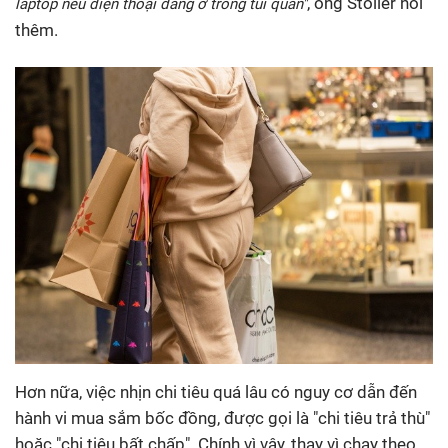
, ông Stoller nói
laptop nếu điện thoại đang ở trong túi quần"
thêm.
Hơn nữa, việc nhịn chi tiêu quá lâu có nguy cơ dẫn đến
hành vi mua sắm bốc đồng, được gọi là "chi tiêu trả thù"
hoặc "chi tiêu bất chấp". Chính vì vậy, thay vì chạy theo