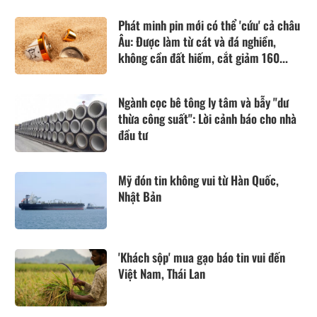
Phát minh pin mới có thể 'cứu' cả châu
Âu: Được làm từ cát và đá nghiền,
không cần đất hiếm, cắt giảm 160...
Ngành cọc bê tông ly tâm và bẫy "dư
thừa công suất": Lời cảnh báo cho nhà
đầu tư
Mỹ đón tin không vui từ Hàn Quốc,
Nhật Bản
'Khách sộp' mua gạo báo tin vui đến
Việt Nam, Thái Lan