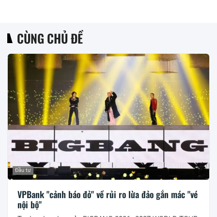
CÙNG CHỦ ĐỀ
Đầu tư
VPBank "cảnh báo đỏ" về rủi ro lừa đảo gắn mác "vé
nội bộ"