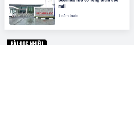
mới
1 năm trước
BÀI ĐỌC NHIỀU
DIC Corp trả cổ tức bằng cổ phiếu tỷ
lệ 6%
Doanh nghiệp 7 'tháng tuổi' của Chủ
tịch Nguyễn Khải Hoàn nhận chuyển
nhượng 44,5 triệu cổ phiếu KHG
TCBS chào bán 1.000 tỷ đồng trái
phiếu