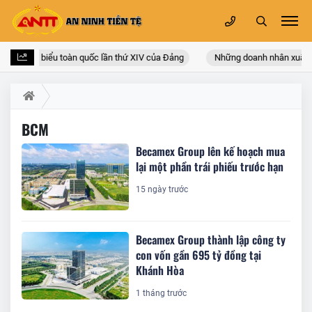
i hội đại biểu toàn quốc lần thứ XIV của Đảng
Những doanh nhân xuất th
BCM
Becamex Group lên kế hoạch mua
lại một phần trái phiếu trước hạn
15 ngày trước
Becamex Group thành lập công ty
con vốn gần 695 tỷ đồng tại
Khánh Hòa
1 tháng trước