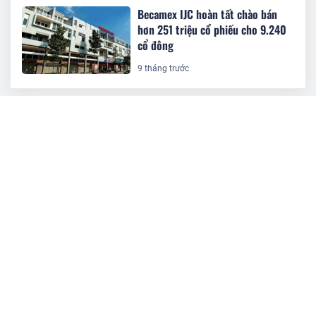
Becamex IJC hoàn tất chào bán
hơn 251 triệu cổ phiếu cho 9.240
cổ đông
9 tháng trước
BÀI ĐỌC NHIỀU
DIC Corp trả cổ tức bằng cổ phiếu tỷ
lệ 6%
Doanh nghiệp 7 'tháng tuổi' của Chủ
tịch Nguyễn Khải Hoàn nhận chuyển
nhượng 44,5 triệu cổ phiếu KHG
TCBS chào bán 1.000 tỷ đồng trái