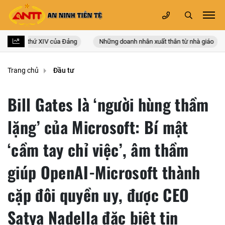
quốc lần thứ XIV của Đảng
Những doanh nhân xuất thân từ nhà giáo
Trang chủ
Đầu tư
Bill Gates là ‘người hùng thầm
lặng’ của Microsoft: Bí mật
‘cầm tay chỉ việc’, âm thầm
giúp OpenAI-Microsoft thành
cặp đôi quyền uy, được CEO
Satya Nadella đặc biệt tin