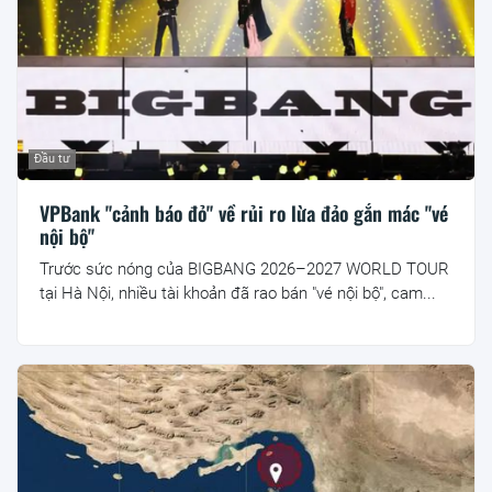
Đầu tư
VPBank "cảnh báo đỏ" về rủi ro lừa đảo gắn mác "vé
nội bộ"
Trước sức nóng của BIGBANG 2026–2027 WORLD TOUR
tại Hà Nội, nhiều tài khoản đã rao bán "vé nội bộ", cam...