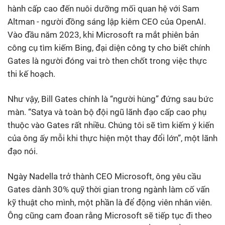
hành cấp cao đến nuôi dưỡng mối quan hệ với Sam
Altman - người đồng sáng lập kiêm CEO của OpenAI.
Vào đầu năm 2023, khi Microsoft ra mắt phiên bản
công cụ tìm kiếm Bing, đại diện công ty cho biết chính
Gates là người đóng vai trò then chốt trong việc thực
thi kế hoạch.
Như vậy, Bill Gates chính là “người hùng” đứng sau bức
màn. “Satya và toàn bộ đội ngũ lãnh đạo cấp cao phụ
thuộc vào Gates rất nhiều. Chúng tôi sẽ tìm kiếm ý kiến
của ông ấy mỗi khi thực hiện một thay đổi lớn”, một lãnh
đạo nói.
Ngày Nadella trở thành CEO Microsoft, ông yêu cầu
Gates dành 30% quỹ thời gian trong ngành làm cố vấn
kỹ thuật cho mình, một phần là để động viên nhân viên.
Ông cũng cam đoan rằng Microsoft sẽ tiếp tục đi theo