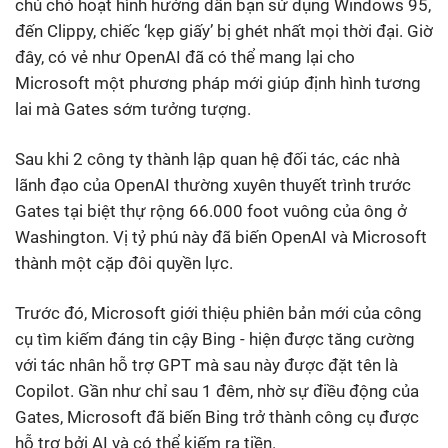
chú chó hoạt hình hướng dẫn bạn sử dụng Windows 95,
đến Clippy, chiếc ‘kẹp giấy’ bị ghét nhất mọi thời đại. Giờ
đây, có vẻ như OpenAI đã có thể mang lại cho
Microsoft một phương pháp mới giúp định hình tương
lai mà Gates sớm tưởng tượng.
Sau khi 2 công ty thành lập quan hệ đối tác, các nhà
lãnh đạo của OpenAI thường xuyên thuyết trình trước
Gates tại biệt thự rộng 66.000 foot vuông của ông ở
Washington. Vị tỷ phú này đã biến OpenAI và Microsoft
thành một cặp đôi quyền lực.
Trước đó, Microsoft giới thiệu phiên bản mới của công
cụ tìm kiếm đáng tin cậy Bing - hiện được tăng cường
với tác nhân hỗ trợ GPT mà sau này được đặt tên là
Copilot. Gần như chỉ sau 1 đêm, nhờ sự điều động của
Gates, Microsoft đã biến Bing trở thành công cụ được
hỗ trợ bởi AI và có thể kiếm ra tiền.