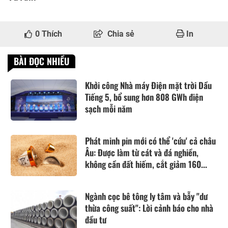
0
Thích
Chia sẻ
In
BÀI ĐỌC NHIỀU
Khởi công Nhà máy Điện mặt trời Dầu
Tiếng 5, bổ sung hơn 808 GWh điện
sạch mỗi năm
Phát minh pin mới có thể 'cứu' cả châu
Âu: Được làm từ cát và đá nghiền,
không cần đất hiếm, cắt giảm 160...
Ngành cọc bê tông ly tâm và bẫy "dư
thừa công suất": Lời cảnh báo cho nhà
đầu tư