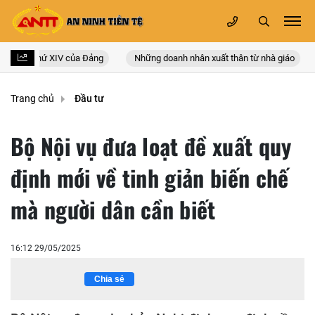
c lần thứ XIV của Đảng
Những doanh nhân xuất thân từ nhà giáo
L
Trang chủ
Đầu tư
Bộ Nội vụ đưa loạt đề xuất quy
định mới về tinh giản biến chế
mà người dân cần biết
16:12 29/05/2025
Chia sẻ