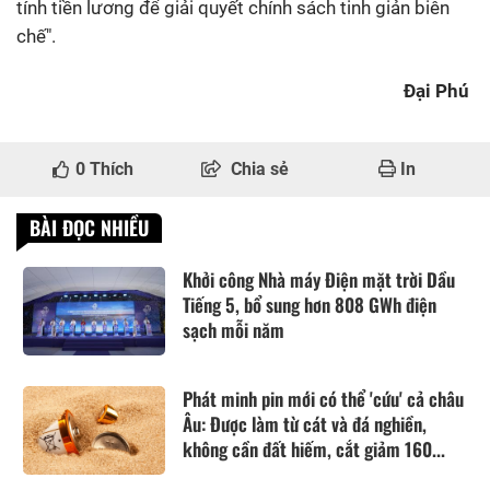
tính tiền lương để giải quyết chính sách tinh giản biên
chế".
Đại Phú
0
Thích
Chia sẻ
In
BÀI ĐỌC NHIỀU
Khởi công Nhà máy Điện mặt trời Dầu
Tiếng 5, bổ sung hơn 808 GWh điện
sạch mỗi năm
Phát minh pin mới có thể 'cứu' cả châu
Âu: Được làm từ cát và đá nghiền,
không cần đất hiếm, cắt giảm 160...