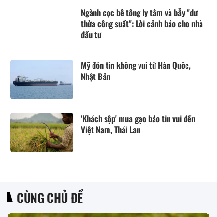
Ngành cọc bê tông ly tâm và bẫy "dư
thừa công suất": Lời cảnh báo cho nhà
đầu tư
Mỹ đón tin không vui từ Hàn Quốc,
Nhật Bản
'Khách sộp' mua gạo báo tin vui đến
Việt Nam, Thái Lan
CÙNG CHỦ ĐỀ