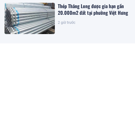
Thép Thăng Long được gia hạn gần
20.000m2 đất tại phường Việt Hưng
2 giờ trước
Đặc khu lớn nhất Việt Nam sắp xuất
hiện một công trình cạnh sân bay
quy mô hàng đầu, phục vụ tới 50
triệu hành khách
1 giờ trước
Giám đốc Alibaba.com khu vực:
Doanh nghiệp Việt vẫn đối mặt 3
điểm nghẽn khi bán hàng toàn cầu
36 phút trước
Bộ Tài chính nói gì về tình trạng