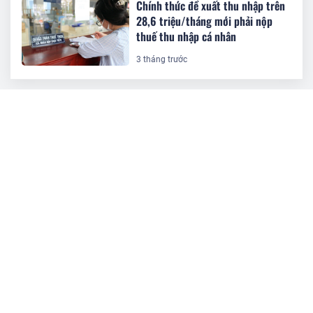
Chính thức đề xuất thu nhập trên
28,6 triệu/tháng mới phải nộp
thuế thu nhập cá nhân
3 tháng trước
BÀI ĐỌC NHIỀU
DIC Corp trả cổ tức bằng cổ phiếu tỷ
lệ 6%
Doanh nghiệp 7 'tháng tuổi' của Chủ
tịch Nguyễn Khải Hoàn nhận chuyển
nhượng 44,5 triệu cổ phiếu KHG
TCBS chào bán 1.000 tỷ đồng trái