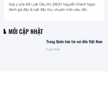
Góp ý sửa đổi Luật Dầu khí, ĐBQH Nguyễn Khánh Ngọc
đánh giá đây là luật đặc thù, chuyên môn sâu, liên...
MỚI CẬP NHẬT
Trung Quốc báo tin vui đến Việt Nam
6 giờ trước
Khối đá lớn đổ sập, cỗ máy đào hầm
nặng 3.500 tấn biến mất trong lòng
đất, 20 người bất ngờ hò reo vì thành
công lớn
6 giờ trước