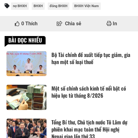
nợ BHXH
BHXH
đóng BHXH
BHXH Việt Nam
0
Thích
Chia sẻ
In
BÀI ĐỌC NHIỀU
Bộ Tài chính đề xuất tiếp tục giảm, gia
hạn một số loại thuế
Một số chính sách kinh tế nổi bật có
hiệu lực từ tháng 8/2026
Tổng Bí thư, Chủ tịch nước Tô Lâm dự
phiên khai mạc toàn thể Hội nghị
Ngoại giao lần thứ 33