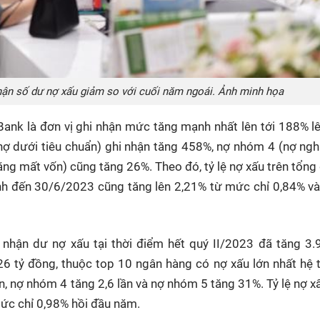
hận số dư nợ xấu giảm so với cuối năm ngoái. Ảnh minh họa
Bank là đơn vị ghi nhận mức tăng mạnh nhất lên tới 188% l
ợ dưới tiêu chuẩn) ghi nhận tăng 458%, nợ nhóm 4 (nợ ngh
ng mất vốn) cũng tăng 26%. Theo đó, tỷ lệ nợ xấu trên tổng
nh đến 30/6/2023 cũng tăng lên 2,21% từ mức chỉ 0,84% v
nhận dư nợ xấu tại thời điểm hết quý II/2023 đã tăng 3.
6 tỷ đồng, thuộc top 10 ngân hàng có nợ xấu lớn nhất hệ 
n, nợ nhóm 4 tăng 2,6 lần và nợ nhóm 5 tăng 31%. Tỷ lệ nợ x
ức chỉ 0,98% hồi đầu năm.