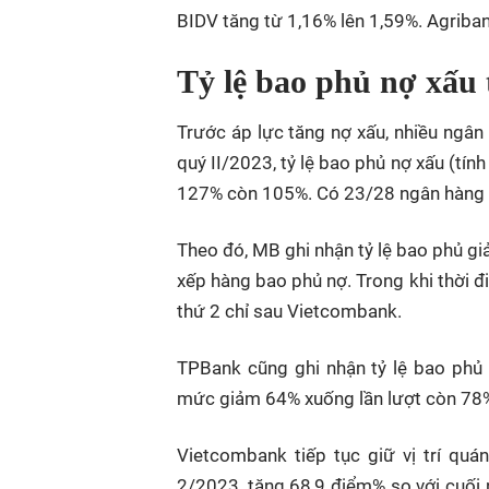
BIDV tăng từ 1,16% lên 1,59%. Agriban
Tỷ lệ bao phủ nợ xấu
Trước áp lực tăng nợ xấu, nhiều ngân
quý II/2023, tỷ lệ bao phủ nợ xấu (tí
127% còn 105%. Có 23/28 ngân hàng g
Theo đó, MB ghi nhận tỷ lệ bao phủ gi
xếp hàng bao phủ nợ. Trong khi thời 
thứ 2 chỉ sau Vietcombank.
TPBank cũng ghi nhận tỷ lệ bao ph
mức giảm 64% xuống lần lượt còn 78
Vietcombank tiếp tục giữ vị trí quá
2/2023, tăng 68,9 điểm% so với cuối 