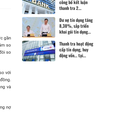
công bố kết luận
thanh tra 2...
Dư nợ tín dụng tăng
8,38%, sắp triển
khai gói tín dụng...
ức gần
Thanh tra hoạt động
iảm so
cấp tín dụng, huy
đôi so
động vốn... tại...
so với
 đồng.
ồng và
êng nợ