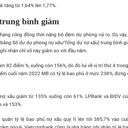
k tăng từ 1,64% lên 1,77%.
 trung bình giảm
 hàng cũng đồng thời nâng bộ đệm dự phòng rủi ro. Dù vậy,
nh bằng Số dư dự phòng nợ xấu/Tổng dư nợ xấu) trung bình g
hi nhận chỉ số này giảm so với đầu năm.
ảm 82 điểm %, xuống còn 156%, do đó lui về vị trí thứ 4 tron
điểm cuối năm 2022 MB có tỷ lệ bao phủ ở mức 238%, đứng ở 
ủ nợ xấu giảm từ 135% xuống còn 61%. LPBank và BIDV c
% và 153%.
n quân tỷ lệ bao phủ nợ xấu quý II lên tới 385,7% vào cu
năm ngoái. Vietcombank cũng là nhà băng ghi nhận tỷ lệ b