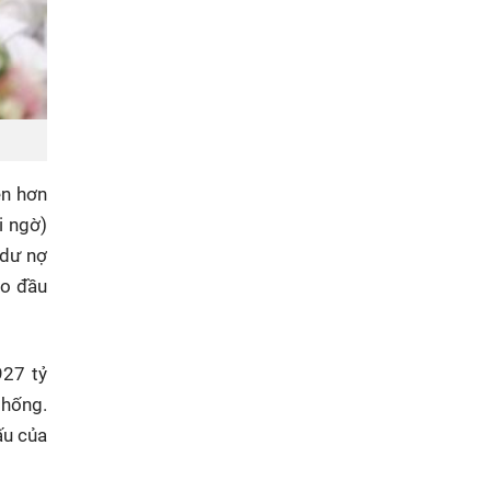
ên hơn
i ngờ)
 dư nợ
ào đầu
927 tỷ
thống.
ấu của