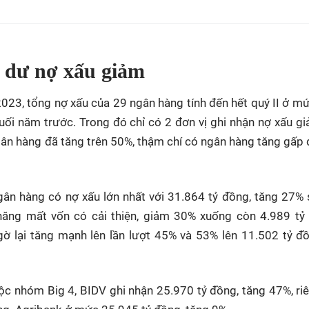
ố dư nợ xấu giảm
2023, tổng nợ xấu của 29 ngân hàng tính đến hết quý II ở m
uối năm trước. Trong đó chỉ có 2 đơn vị ghi nhận nợ xấu g
gân hàng đã tăng trên 50%, thậm chí có ngân hàng tăng gấp 
ân hàng có nợ xấu lớn nhất với 31.864 tỷ đồng, tăng 27% 
ăng mất vốn có cải thiện, giảm 30% xuống còn 4.989 tỷ
gờ lại tăng mạnh lên lần lượt 45% và 53% lên 11.502 tỷ đ
uộc nhóm Big 4, BIDV ghi nhận 25.970 tỷ đồng, tăng 47%, ri