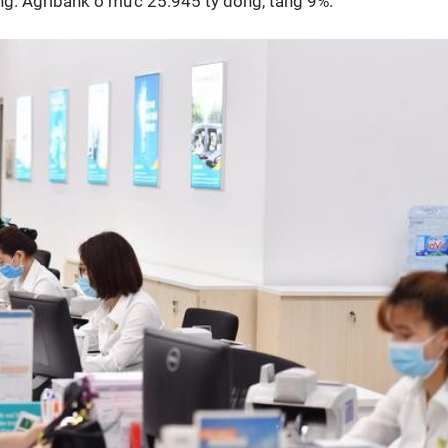
ồng. Agribank ở mức 25.945 tỷ đồng, tăng 9%.