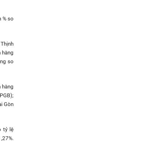
m % so
 Thịnh
n hàng
ang so
n hàng
(PGB);
ài Gòn
 tỷ lệ
1,27%.