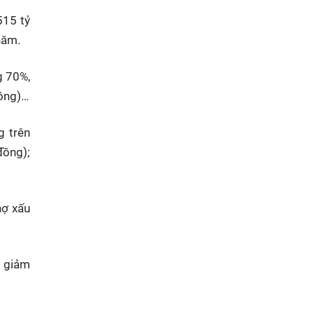
515 tỷ
năm.
g 70%,
đồng)…
g trên
đồng);
nợ xấu
n giảm