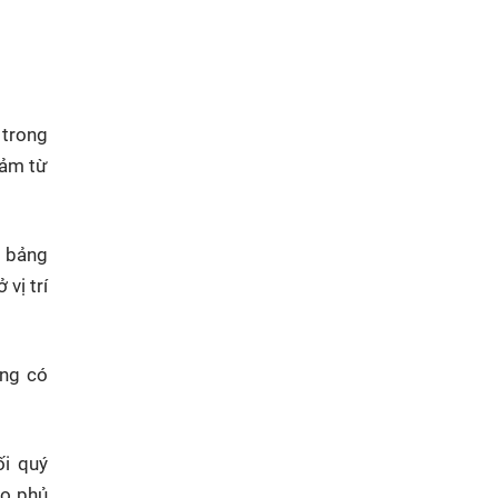
 trong
iảm từ
g bảng
vị trí
ùng có
ối quý
ao phủ