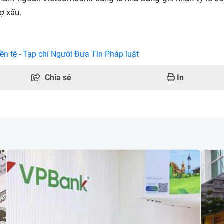
ợ xấu.
ền tệ - Tạp chí Người Đưa Tin Pháp luật
Chia sẻ
In