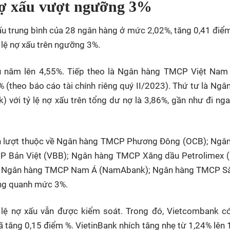
 nợ xấu vượt ngưỡng 3%
 xấu trung bình của 28 ngân hàng ở mức 2,02%, tăng 0,41 điể
 lệ nợ xấu trên ngưỡng 3%.
u năm lên 4,55%. Tiếp theo là Ngân hàng TMCP Việt Nam
 (theo báo cáo tài chính riêng quý II/2023). Thứ tư là Ngâ
với tỷ lệ nợ xấu trên tổng dư nợ là 3,86%, gần như đi ng
 lần lượt thuộc về Ngân hàng TMCP Phương Đông (OCB); Ngâ
P Bản Việt (VBB); Ngân hàng TMCP Xăng dầu Petrolimex 
); Ngân hàng TMCP Nam Á (NamAbank); Ngân hàng TMCP S
động quanh mức 3%.
lệ nợ xấu vẫn được kiểm soát. Trong đó, Vietcombank có
 tăng 0,15 điểm %. VietinBank nhích tăng nhẹ từ 1,24% lên 