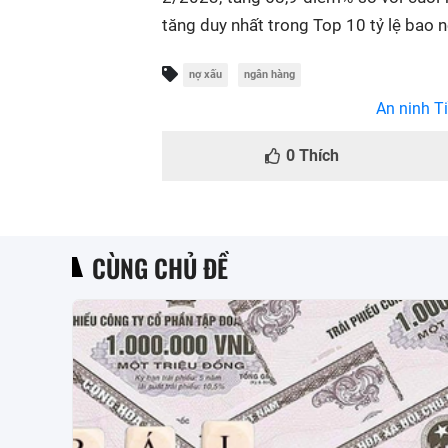
tăng duy nhất trong Top 10 tỷ lệ bao n
nợ xấu
ngân hàng
An ninh Ti
0
Thích
CÙNG CHỦ ĐỀ