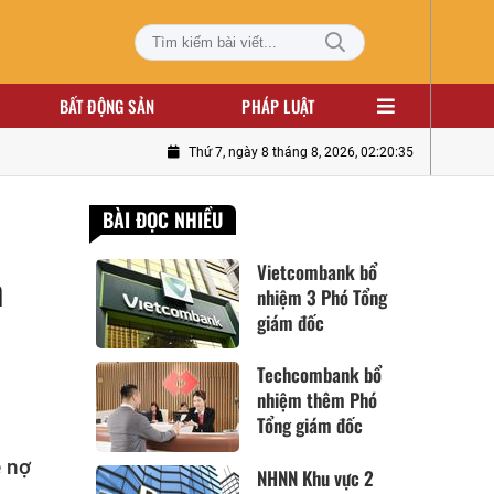
BẤT ĐỘNG SẢN
PHÁP LUẬT
Thứ 7, ngày 8 tháng 8, 2026, 02:20:37
BÀI ĐỌC NHIỀU
Vietcombank bổ
m
nhiệm 3 Phó Tổng
giám đốc
Techcombank bổ
nhiệm thêm Phó
Tổng giám đốc
ệ nợ
NHNN Khu vực 2