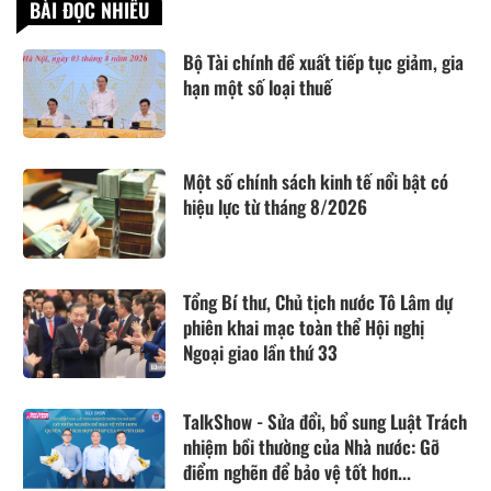
BÀI ĐỌC NHIỀU
Bộ Tài chính đề xuất tiếp tục giảm, gia
hạn một số loại thuế
Một số chính sách kinh tế nổi bật có
hiệu lực từ tháng 8/2026
Tổng Bí thư, Chủ tịch nước Tô Lâm dự
phiên khai mạc toàn thể Hội nghị
Ngoại giao lần thứ 33
TalkShow - Sửa đổi, bổ sung Luật Trách
nhiệm bồi thường của Nhà nước: Gỡ
điểm nghẽn để bảo vệ tốt hơn...