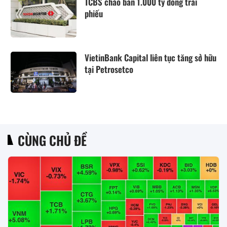
TCBS chào bán 1.000 tỷ đồng trái
phiếu
VietinBank Capital liên tục tăng sở hữu
tại Petrosetco
CÙNG CHỦ ĐỀ