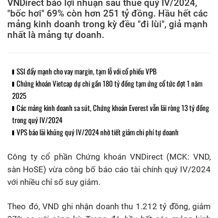
VNDirect báo lợi nhuận sau thuế quý IV/2024,
"bốc hơi" 69% còn hơn 251 tỷ đồng. Hầu hết các
mảng kinh doanh trong kỳ đều "đi lùi", giả mạnh
nhất là mảng tự doanh.
SSI đẩy mạnh cho vay margin, tạm lỗ với cổ phiếu VPB
Chứng khoán Vietcap dự chi gần 180 tỷ đồng tạm ứng cổ tức đợt 1 năm
2025
Các mảng kinh doanh sa sút, Chứng khoán Everest vẫn lãi ròng 13 tỷ đồng
trong quý IV/2024
VPS báo lãi khủng quý IV/2024 nhờ tiết giảm chi phí tự doanh
Công ty cổ phần Chứng khoán VNDirect (MCK: VND,
sàn HoSE) vừa công bố báo cáo tài chính quý IV/2024
với nhiều chỉ số suy giảm.
Theo đó, VND ghi nhận doanh thu 1.212 tỷ đồng, giảm