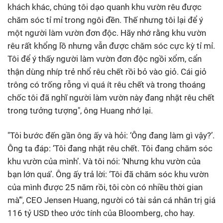
khách khác, chúng tôi dạo quanh khu vườn rêu được
chăm sóc tỉ mỉ trong ngôi đền. Thế nhưng tôi lại để ý
một người làm vườn đơn độc. Hãy nhớ rằng khu vườn
rêu rất khổng lồ nhưng vẫn được chăm sóc cực kỳ tỉ mỉ.
Tôi để ý thấy người làm vườn đơn độc ngồi xổm, cẩn
thận dùng nhíp trẻ nhổ rêu chết rồi bỏ vào giỏ. Cái giỏ
trông có trống rỗng vì quá ít rêu chết và trong thoáng
chốc tôi đã nghĩ người làm vườn này đang nhặt rêu chết
trong tưởng tượng", ông Huang nhớ lại.
"Tôi bước đến gần ông ấy và hỏi: ‘Ông đang làm gì vậy?’.
Ông ta đáp: ‘Tôi đang nhặt rêu chết. Tôi đang chăm sóc
khu vườn của mình’. Và tôi nói: ‘Nhưng khu vườn của
bạn lớn quá’. Ông ấy trả lời: ‘Tôi đã chăm sóc khu vườn
của mình được 25 năm rồi, tôi còn có nhiều thời gian
mà’", CEO Jensen Huang, người có tài sản cá nhân trị giá
116 tỷ USD theo ước tính của Bloomberg, cho hay.