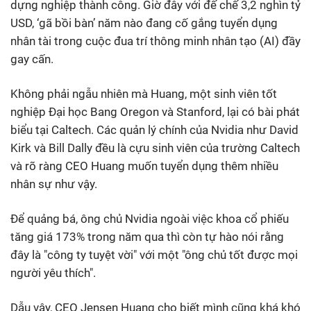
dựng nghiệp thành công. Giờ đây với đế chế 3,2 nghìn tỷ
USD, ‘gã bồi bàn’ năm nào đang cố gắng tuyển dụng
nhân tài trong cuộc đua trí thông minh nhân tạo (AI) đầy
gay cấn.
Không phải ngẫu nhiên mà Huang, một sinh viên tốt
nghiệp Đại học Bang Oregon và Stanford, lại có bài phát
biểu tại Caltech. Các quản lý chính của Nvidia như David
Kirk và Bill Dally đều là cựu sinh viên của trường Caltech
và rõ ràng CEO Huang muốn tuyển dụng thêm nhiều
nhân sự như vậy.
Để quảng bá, ông chủ Nvidia ngoài việc khoa cổ phiếu
tăng giá 173% trong năm qua thì còn tự hào nói rằng
đây là "công ty tuyệt vời" với một "ông chủ tốt được mọi
người yêu thích".
Dẫu vậy, CEO Jensen Huang cho biết mình cũng khá khó