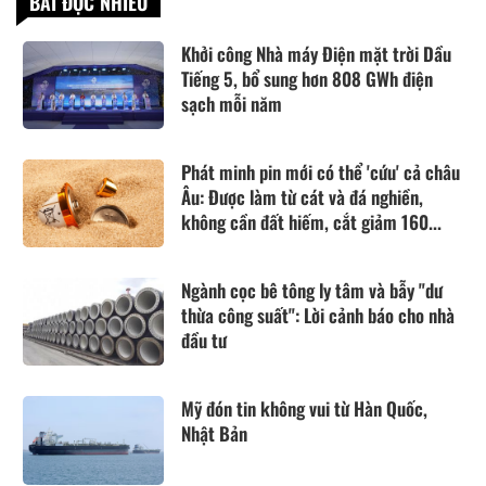
BÀI ĐỌC NHIỀU
Khởi công Nhà máy Điện mặt trời Dầu
Tiếng 5, bổ sung hơn 808 GWh điện
sạch mỗi năm
Phát minh pin mới có thể 'cứu' cả châu
Âu: Được làm từ cát và đá nghiền,
không cần đất hiếm, cắt giảm 160...
Ngành cọc bê tông ly tâm và bẫy "dư
thừa công suất": Lời cảnh báo cho nhà
đầu tư
Mỹ đón tin không vui từ Hàn Quốc,
Nhật Bản