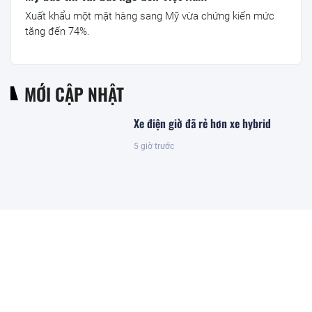
Xuất khẩu một mặt hàng sang Mỹ vừa chứng kiến mức
tăng đến 74%.
MỚI CẬP NHẬT
Xe điện giờ đã rẻ hơn xe hybrid
5 giờ trước
Kết quả xổ số Vietlott ngày
8/8/2026
1 giờ trước
Khoan sâu 4.700 mét xuống đáy biển,