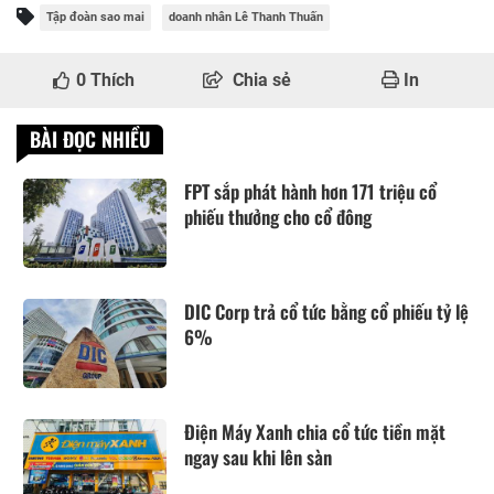
Tập đoàn sao mai
doanh nhân Lê Thanh Thuấn
0
Thích
Chia sẻ
In
BÀI ĐỌC NHIỀU
FPT sắp phát hành hơn 171 triệu cổ
phiếu thưởng cho cổ đông
DIC Corp trả cổ tức bằng cổ phiếu tỷ lệ
6%
Điện Máy Xanh chia cổ tức tiền mặt
ngay sau khi lên sàn