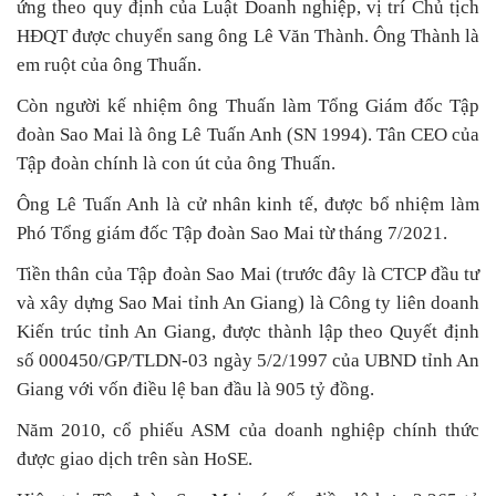
ứng theo quy định của Luật Doanh nghiệp, vị trí Chủ tịch
HĐQT được chuyển sang ông Lê Văn Thành. Ông Thành là
em ruột của ông Thuấn.
Còn người kế nhiệm ông Thuấn làm Tổng Giám đốc Tập
đoàn Sao Mai là ông Lê Tuấn Anh (SN 1994). Tân CEO của
Tập đoàn chính là con út của ông Thuấn.
Ông Lê Tuấn Anh là cử nhân kinh tế, được bổ nhiệm làm
Phó Tổng giám đốc Tập đoàn Sao Mai từ tháng 7/2021.
Tiền thân của Tập đoàn Sao Mai (trước đây là CTCP đầu tư
và xây dựng Sao Mai tỉnh An Giang) là Công ty liên doanh
Kiến trúc tỉnh An Giang, được thành lập theo Quyết định
số 000450/GP/TLDN-03 ngày 5/2/1997 của UBND tỉnh An
Giang với vốn điều lệ ban đầu là 905 tỷ đồng.
Năm 2010, cổ phiếu ASM của doanh nghiệp chính thức
được giao dịch trên sàn HoSE.