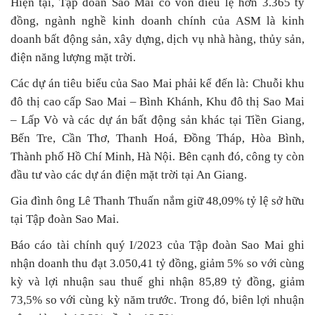
Hiện tại, Tập đoàn Sao Mai có vốn điều lệ hơn 3.365 tỷ
đồng, ngành nghề kinh doanh chính của ASM là kinh
doanh bất động sản, xây dựng, dịch vụ nhà hàng, thủy sản,
điện năng lượng mặt trời.
Các dự án tiêu biểu của Sao Mai phải kể đến là: Chuỗi khu
đô thị cao cấp Sao Mai – Bình Khánh, Khu đô thị Sao Mai
– Lấp Vò và các dự án bất động sản khác tại Tiền Giang,
Bến Tre, Cần Thơ, Thanh Hoá, Đồng Tháp, Hòa Bình,
Thành phố Hồ Chí Minh, Hà Nội. Bên cạnh đó, công ty còn
đầu tư vào các dự án điện mặt trời tại An Giang.
Gia đình ông Lê Thanh Thuấn nắm giữ 48,09% tỷ lệ sở hữu
tại Tập đoàn Sao Mai.
Báo cáo tài chính quý I/2023 của Tập đoàn Sao Mai ghi
nhận doanh thu đạt 3.050,41 tỷ đồng, giảm 5% so với cùng
kỳ và lợi nhuận sau thuế ghi nhận 85,89 tỷ đồng, giảm
73,5% so với cùng kỳ năm trước. Trong đó, biên lợi nhuận