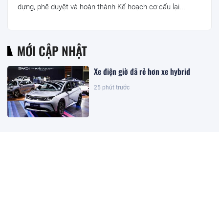
dựng, phê duyệt và hoàn thành Kế hoạch cơ cấu lại...
MỚI CẬP NHẬT
Xe điện giờ đã rẻ hơn xe hybrid
25 phút trước
Sửa Luật Dầu khí: Đảm bảo luật có
sức sống và khả năng cạnh tranh
4 giờ trước
Kết quả xổ số Vietlott ngày
8/8/2026