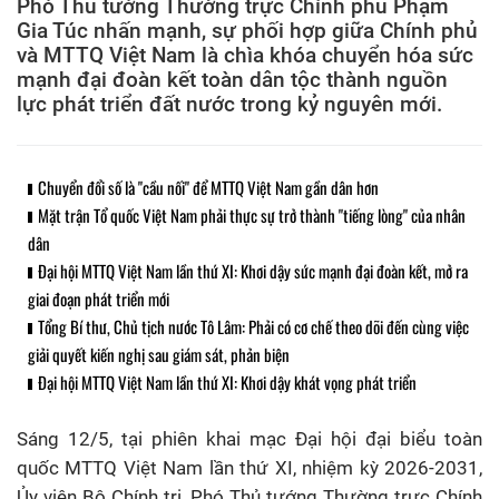
Phó Thủ tướng Thường trực Chính phủ Phạm
Gia Túc nhấn mạnh, sự phối hợp giữa Chính phủ
và MTTQ Việt Nam là chìa khóa chuyển hóa sức
mạnh đại đoàn kết toàn dân tộc thành nguồn
lực phát triển đất nước trong kỷ nguyên mới.
Chuyển đổi số là "cầu nối" để MTTQ Việt Nam gần dân hơn
Mặt trận Tổ quốc Việt Nam phải thực sự trở thành "tiếng lòng" của nhân
dân
Đại hội MTTQ Việt Nam lần thứ XI: Khơi dậy sức mạnh đại đoàn kết, mở ra
giai đoạn phát triển mới
Tổng Bí thư, Chủ tịch nước Tô Lâm: Phải có cơ chế theo dõi đến cùng việc
giải quyết kiến nghị sau giám sát, phản biện
Đại hội MTTQ Việt Nam lần thứ XI: Khơi dậy khát vọng phát triển
Sáng 12/5, tại phiên khai mạc Đại hội đại biểu toàn
quốc MTTQ Việt Nam lần thứ XI, nhiệm kỳ 2026-2031,
Ủy viên Bộ Chính trị, Phó Thủ tướng Thường trực Chính