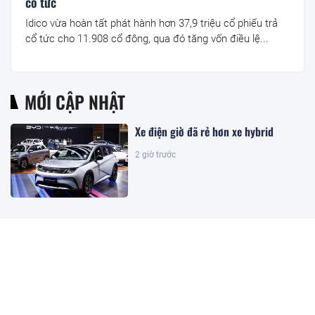
cổ tức
Idico vừa hoàn tất phát hành hơn 37,9 triệu cổ phiếu trả
cổ tức cho 11.908 cổ đông, qua đó tăng vốn điều lệ...
MỚI CẬP NHẬT
Xe điện giờ đã rẻ hơn xe hybrid
2 giờ trước
Sửa Luật Dầu khí: Đảm bảo luật có
sức sống và khả năng cạnh tranh
5 giờ trước