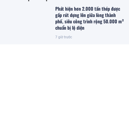
Phát hiện hơn 2.000 tấn thép được
gấp rút dựng lên giữa lòng thành
phố, siêu công trình rộng 50.000 m²
chuẩn bị lộ diện
7 giờ trước
Phát hiện thùng nhựa chứa số tiền
mặt tương đương 9,5 tỷ đồng bị vứt
cạnh thùng rác
7 giờ trước
Gạo Thái Lan bất ngờ bị đe dọa trước
một đối thủ mới: Giá rẻ hơn hẳn, Mỹ
tăng cường chốt đơn
7 giờ trước