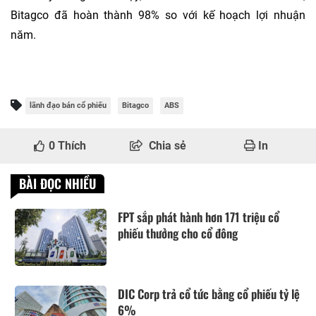
Bitagco đã hoàn thành 98% so với kế hoạch lợi nhuận
năm.
lãnh đạo bán cổ phiếu
Bitagco
ABS
0
Thích
Chia sẻ
In
BÀI ĐỌC NHIỀU
FPT sắp phát hành hơn 171 triệu cổ
phiếu thưởng cho cổ đông
DIC Corp trả cổ tức bằng cổ phiếu tỷ lệ
6%