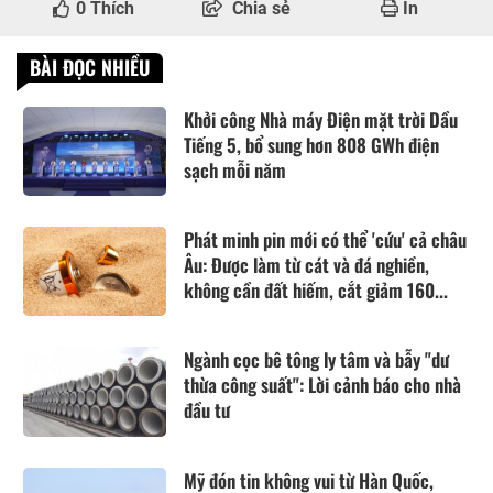
0
Thích
Chia sẻ
In
BÀI ĐỌC NHIỀU
Khởi công Nhà máy Điện mặt trời Dầu
Tiếng 5, bổ sung hơn 808 GWh điện
sạch mỗi năm
Phát minh pin mới có thể 'cứu' cả châu
Âu: Được làm từ cát và đá nghiền,
không cần đất hiếm, cắt giảm 160...
Ngành cọc bê tông ly tâm và bẫy "dư
thừa công suất": Lời cảnh báo cho nhà
đầu tư
Mỹ đón tin không vui từ Hàn Quốc,