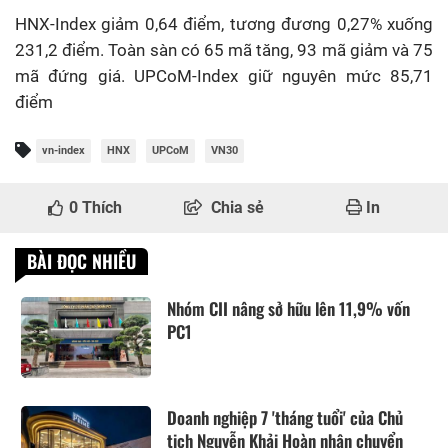
HNX-Index giảm 0,64 điểm, tương đương 0,27% xuống
231,2 điểm. Toàn sàn có 65 mã tăng, 93 mã giảm và 75
mã đứng giá. UPCoM-Index giữ nguyên mức 85,71
điểm
vn-index
HNX
UPCoM
VN30
0
Thích
Chia sẻ
In
BÀI ĐỌC NHIỀU
Nhóm CII nâng sở hữu lên 11,9% vốn
PC1
Doanh nghiệp 7 'tháng tuổi' của Chủ
tịch Nguyễn Khải Hoàn nhận chuyển