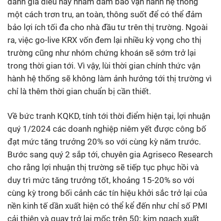
đánh giá điều này nhằm đảm bảo vận hành hệ thống
một cách trơn tru, an toàn, thông suốt để có thể đảm
bảo lợi ích tối đa cho nhà đầu tư trên thị trường. Ngoài
ra, việc go-live KRX vốn đem lại nhiều kỳ vọng cho thị
trường cũng như nhóm chứng khoán sẽ sớm trở lại
trong thời gian tới. Vì vậy, lùi thời gian chính thức vận
hành hệ thống sẽ không làm ảnh hưởng tới thị trường vì
chỉ là thêm thời gian chuẩn bị cần thiết.
Về bức tranh KQKD, tính tới thời điểm hiện tại, lợi nhuận
quý 1/2024 các doanh nghiệp niêm yết được công bố
đạt mức tăng trưởng 20% so với cùng kỳ năm trước.
Bước sang quý 2 sắp tới, chuyên gia Agriseco Research
cho rằng lợi nhuận thị trường sẽ tiếp tục phục hồi và
duy trì mức tăng trưởng tốt, khoảng 15-20% so với
cùng kỳ trong bối cảnh các tín hiệu khởi sắc trở lại của
nền kinh tế dần xuất hiện có thể kể đến như chỉ số PMI
cải thiện và quay trở lại mốc trên 50; kim ngạch xuất