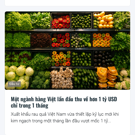
Đầu tư
Một ngành hàng Việt lần đầu thu về hơn 1 tỷ USD
chỉ trong 1 tháng
Xuất khẩu rau quả Việt Nam vừa thiết lập kỷ lục mới khi
kim ngạch trong một tháng lần đầu vượt mốc 1 tỷ...