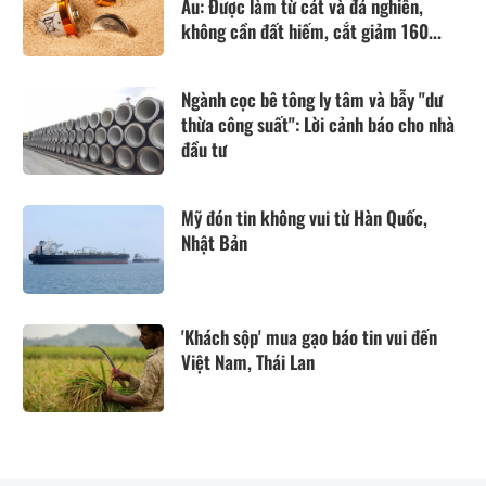
Âu: Được làm từ cát và đá nghiền,
không cần đất hiếm, cắt giảm 160...
Ngành cọc bê tông ly tâm và bẫy "dư
thừa công suất": Lời cảnh báo cho nhà
đầu tư
Mỹ đón tin không vui từ Hàn Quốc,
Nhật Bản
'Khách sộp' mua gạo báo tin vui đến
Việt Nam, Thái Lan