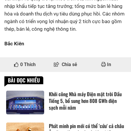
nhập khẩu tiếp tục tăng trưởng; tổng mức bán lẻ hàng
hóa và doanh thu dịch vụ tiêu dùng phục hồi. Các nhóm
ngành có triển vọng lợi nhuận quý 2 tích cực bao gồm
thép, bán lẻ, công nghệ thông tin.
Bắc Kiên
0
Thích
Chia sẻ
In
BÀI ĐỌC NHIỀU
Khởi công Nhà máy Điện mặt trời Dầu
Tiếng 5, bổ sung hơn 808 GWh điện
sạch mỗi năm
Phát minh pin mới có thể 'cứu' cả châu