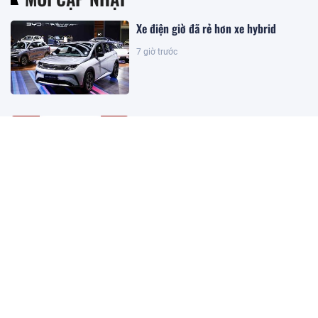
Xe điện giờ đã rẻ hơn xe hybrid
7 giờ trước
Kết quả xổ số Vietlott ngày
8/8/2026
3 giờ trước
Khoan sâu 4.700 mét xuống đáy biển,
phát hiện mỏ dầu khí trữ lượng 500
triệu m3 ngoài khơi Việt Nam
3 giờ trước
Kết quả xổ số miền Bắc hôm nay