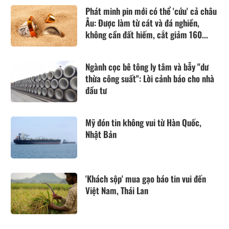
Phát minh pin mới có thể 'cứu' cả châu
Âu: Được làm từ cát và đá nghiền,
không cần đất hiếm, cắt giảm 160...
Ngành cọc bê tông ly tâm và bẫy "dư
thừa công suất": Lời cảnh báo cho nhà
đầu tư
Mỹ đón tin không vui từ Hàn Quốc,
Nhật Bản
'Khách sộp' mua gạo báo tin vui đến
Việt Nam, Thái Lan