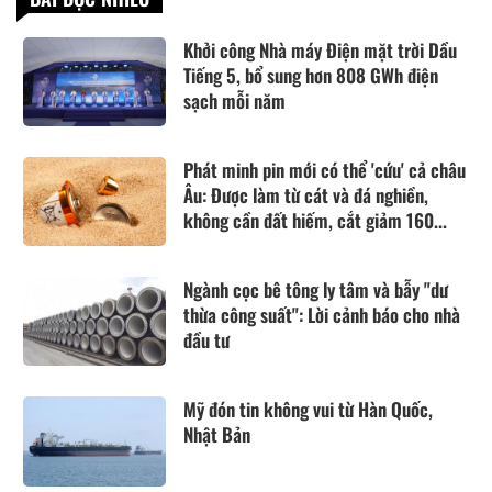
Khởi công Nhà máy Điện mặt trời Dầu
Tiếng 5, bổ sung hơn 808 GWh điện
sạch mỗi năm
Phát minh pin mới có thể 'cứu' cả châu
Âu: Được làm từ cát và đá nghiền,
không cần đất hiếm, cắt giảm 160...
Ngành cọc bê tông ly tâm và bẫy "dư
thừa công suất": Lời cảnh báo cho nhà
đầu tư
Mỹ đón tin không vui từ Hàn Quốc,
Nhật Bản