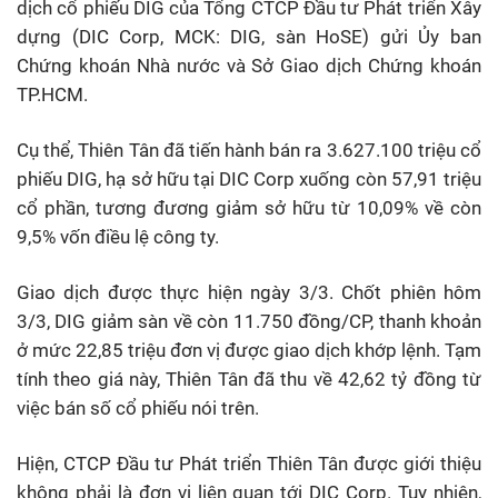
dịch cổ phiếu DIG của Tổng CTCP Đầu tư Phát triển Xây
dựng (DIC Corp, MCK: DIG, sàn HoSE) gửi Ủy ban
Chứng khoán Nhà nước và Sở Giao dịch Chứng khoán
TP.HCM.
Cụ thể, Thiên Tân đã tiến hành bán ra 3.627.100 triệu cổ
phiếu DIG, hạ sở hữu tại DIC Corp xuống còn 57,91 triệu
cổ phần, tương đương giảm sở hữu từ 10,09% về còn
9,5% vốn điều lệ công ty.
Giao dịch được thực hiện ngày 3/3. Chốt phiên hôm
3/3, DIG giảm sàn về còn 11.750 đồng/CP, thanh khoản
ở mức 22,85 triệu đơn vị được giao dịch khớp lệnh. Tạm
tính theo giá này, Thiên Tân đã thu về 42,62 tỷ đồng từ
việc bán số cổ phiếu nói trên.
Hiện, CTCP Đầu tư Phát triển Thiên Tân được giới thiệu
không phải là đơn vị liên quan tới DIC Corp. Tuy nhiên,