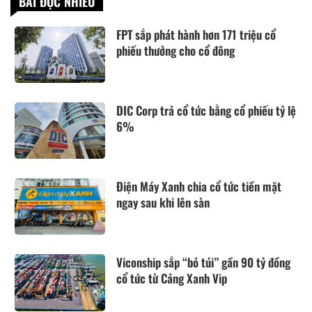
BÀI ĐỌC NHIỀU
FPT sắp phát hành hơn 171 triệu cổ
phiếu thưởng cho cổ đông
DIC Corp trả cổ tức bằng cổ phiếu tỷ lệ
6%
Điện Máy Xanh chia cổ tức tiền mặt
ngay sau khi lên sàn
Viconship sắp “bỏ túi” gần 90 tỷ đồng
cổ tức từ Cảng Xanh Vip