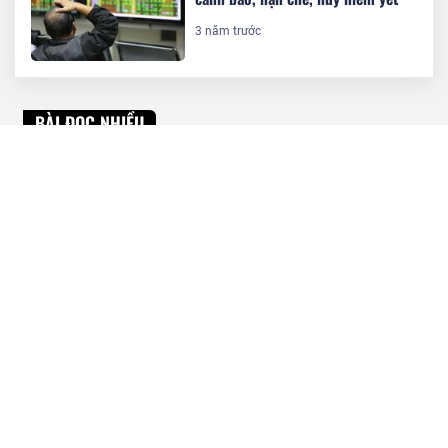
3 năm trước
BÀI ĐỌC NHIỀU
DIC Corp trả cổ tức bằng cổ phiếu tỷ
lệ 6%
Doanh nghiệp 7 'tháng tuổi' của Chủ
tịch Nguyễn Khải Hoàn nhận chuyển
nhượng 44,5 triệu cổ phiếu KHG
TCBS chào bán 1.000 tỷ đồng trái
phiếu