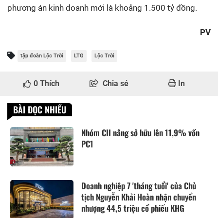
phương án kinh doanh mới là khoảng 1.500 tỷ đồng.
PV
tập đoàn Lộc Trời
LTG
Lộc Trời
0
Thích
Chia sẻ
In
BÀI ĐỌC NHIỀU
Nhóm CII nâng sở hữu lên 11,9% vốn
PC1
Doanh nghiệp 7 'tháng tuổi' của Chủ
tịch Nguyễn Khải Hoàn nhận chuyển
nhượng 44,5 triệu cổ phiếu KHG