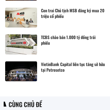
Con trai Chủ tịch MSB đăng ký mua 20
triệu cổ phiếu
TCBS chào bán 1.000 tỷ đồng trái
phiếu
VietinBank Capital liên tục tăng sở hữu
tại Petrosetco
CÙNG CHỦ ĐỀ