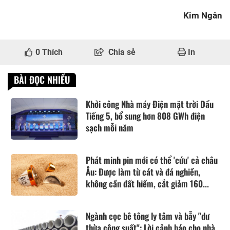
Kim Ngân
0
Thích
Chia sẻ
In
BÀI ĐỌC NHIỀU
Khởi công Nhà máy Điện mặt trời Dầu
Tiếng 5, bổ sung hơn 808 GWh điện
sạch mỗi năm
Phát minh pin mới có thể 'cứu' cả châu
Âu: Được làm từ cát và đá nghiền,
không cần đất hiếm, cắt giảm 160...
Ngành cọc bê tông ly tâm và bẫy "dư
thừa công suất": Lời cảnh báo cho nhà