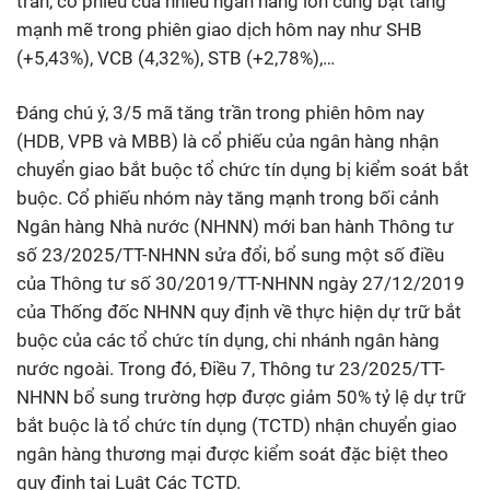
trần, cổ phiếu của nhiều ngân hàng lớn cũng bật tăng
mạnh mẽ trong phiên giao dịch hôm nay như SHB
(+5,43%), VCB (4,32%), STB (+2,78%),…
Đáng chú ý, 3/5 mã tăng trần trong phiên hôm nay
(HDB, VPB và MBB) là cổ phiếu của ngân hàng nhận
chuyển giao bắt buộc tổ chức tín dụng bị kiểm soát bắt
buộc. Cổ phiếu nhóm này tăng mạnh trong bối cảnh
Ngân hàng Nhà nước (NHNN) mới ban hành Thông tư
số 23/2025/TT-NHNN sửa đổi, bổ sung một số điều
của Thông tư số 30/2019/TT-NHNN ngày 27/12/2019
của Thống đốc NHNN quy định về thực hiện dự trữ bắt
buộc của các tổ chức tín dụng, chi nhánh ngân hàng
nước ngoài. Trong đó, Điều 7, Thông tư 23/2025/TT-
NHNN bổ sung trường hợp được giảm 50% tỷ lệ dự trữ
bắt buộc là tổ chức tín dụng (TCTD) nhận chuyển giao
ngân hàng thương mại được kiểm soát đặc biệt theo
quy định tại Luật Các TCTD.