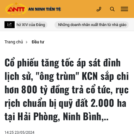
uốc lần thứ XIV của Đảng
Những doanh nhân xuất thân từ nhà giáo
Trang chủ
Đầu tư
Cổ phiếu tăng tốc áp sát đỉnh
lịch sử, "ông trùm" KCN sắp chi
hơn 800 tỷ đồng trả cổ tức, rục
rịch chuẩn bị quỹ đất 2.000 ha
tại Hải Phòng, Ninh Bình,..
14:25 23/05/2024