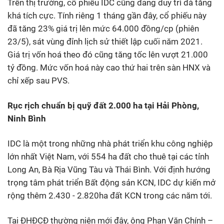
Trên thị trường, cổ phiếu IDC cũng đang duy trì đà tăng
khá tích cực. Tính riêng 1 tháng gần đây, cổ phiếu này
đã tăng 23% giá trị lên mức 64.000 đồng/cp (phiên
23/5), sát vùng đỉnh lịch sử thiết lập cuối năm 2021.
Giá trị vốn hoá theo đó cũng tăng tốc lên vượt 21.000
tỷ đồng. Mức vốn hoá này cao thứ hai trên sàn HNX và
chỉ xếp sau PVS.
Rục rịch chuẩn bị quỹ đất 2.000 ha tại Hải Phòng,
Ninh Bình
IDC là một trong những nhà phát triển khu công nghiệp
lớn nhất Việt Nam, với 554 ha đất cho thuê tại các tỉnh
Long An, Bà Rịa Vũng Tàu và Thái Bình. Với định hướng
trọng tâm phát triển Bất động sản KCN, IDC dự kiến mở
rộng thêm 2.430 - 2.820ha đất KCN trong các năm tới.
Tại ĐHĐCĐ thường niên mới đây, ông Phan Văn Chính –