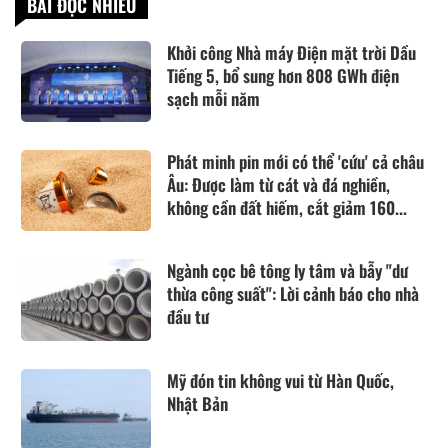
BÀI ĐỌC NHIỀU
Khởi công Nhà máy Điện mặt trời Dầu
Tiếng 5, bổ sung hơn 808 GWh điện
sạch mỗi năm
Phát minh pin mới có thể 'cứu' cả châu
Âu: Được làm từ cát và đá nghiền,
không cần đất hiếm, cắt giảm 160...
Ngành cọc bê tông ly tâm và bẫy "dư
thừa công suất": Lời cảnh báo cho nhà
đầu tư
Mỹ đón tin không vui từ Hàn Quốc,
Nhật Bản