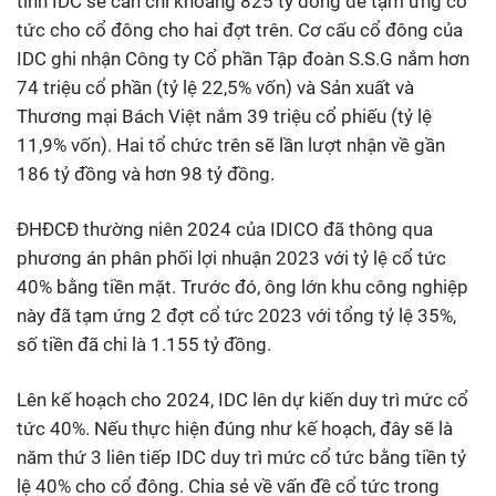
tính IDC sẽ cần chi khoảng 825 tỷ đồng để tạm ứng cổ
tức cho cổ đông cho hai đợt trên. Cơ cấu cổ đông của
IDC ghi nhận Công ty Cổ phần Tập đoàn S.S.G nắm hơn
74 triệu cổ phần (tỷ lệ 22,5% vốn) và Sản xuất và
Thương mại Bách Việt nắm 39 triệu cổ phiếu (tỷ lệ
11,9% vốn). Hai tổ chức trên sẽ lần lượt nhận về gần
186 tỷ đồng và hơn 98 tỷ đồng.
ĐHĐCĐ thường niên 2024 của IDICO đã thông qua
phương án phân phối lợi nhuận 2023 với tỷ lệ cổ tức
40% bằng tiền mặt. Trước đó, ông lớn khu công nghiệp
này đã tạm ứng 2 đợt cổ tức 2023 với tổng tỷ lệ 35%,
số tiền đã chi là 1.155 tỷ đồng.
Lên kế hoạch cho 2024, IDC lên dự kiến duy trì mức cổ
tức 40%. Nếu thực hiện đúng như kế hoạch, đây sẽ là
năm thứ 3 liên tiếp IDC duy trì mức cổ tức bằng tiền tỷ
lệ 40% cho cổ đông. Chia sẻ về vấn đề cổ tức trong