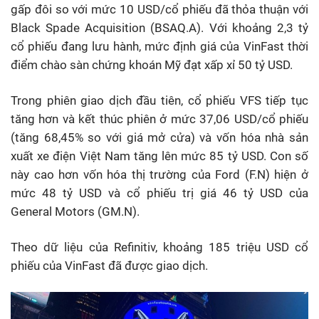
gấp đôi so với mức 10 USD/cổ phiếu đã thỏa thuận với
Black Spade Acquisition (BSAQ.A). Với khoảng 2,3 tỷ
cổ phiếu đang lưu hành, mức định giá của VinFast thời
điểm chào sàn chứng khoán Mỹ đạt xấp xỉ 50 tỷ USD.
Trong phiên giao dịch đầu tiên, cổ phiếu VFS tiếp tục
tăng hơn và kết thúc phiên ở mức 37,06 USD/cổ phiếu
(tăng 68,45% so với giá mở cửa) và vốn hóa nhà sản
xuất xe điện Việt Nam tăng lên mức 85 tỷ USD. Con số
này cao hơn vốn hóa thị trường của Ford (F.N) hiện ở
mức 48 tỷ USD và cổ phiếu trị giá 46 tỷ USD của
General Motors (GM.N).
Theo dữ liệu của Refinitiv, khoảng 185 triệu USD cổ
phiếu của VinFast đã được giao dịch.