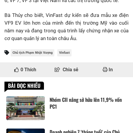
6, VF 7, VF 3 tại Việt Nam và các thị trường quốc tế.
Bà Thủy cho biết, VinFast dự kiến sẽ đưa mẫu xe điện
VF9 EV lớn hơn của mình đến thị trường Mỹ vào cuối
năm nay và đang trong quá trình lấy chứng nhận xe của
cơ quan quản lý an toàn châu Âu.
Chủ tịch Phạm Nhật Vượng
Vinfast
0
Thích
Chia sẻ
In
BÀI ĐỌC NHIỀU
Nhóm CII nâng sở hữu lên 11,9% vốn
PC1
Doanh nghiệp 7 'tháng tuổi' của Chủ