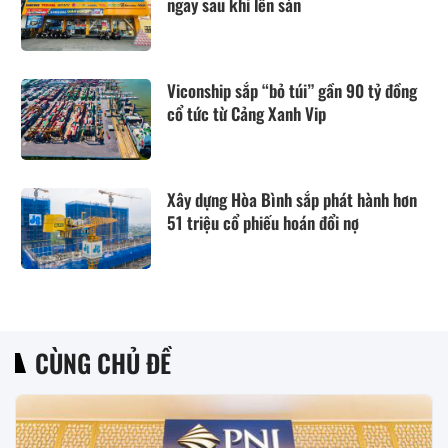
ngay sau khi lên sàn
Viconship sắp “bỏ túi” gần 90 tỷ đồng
cổ tức từ Cảng Xanh Vip
Xây dựng Hòa Bình sắp phát hành hơn
51 triệu cổ phiếu hoán đổi nợ
CÙNG CHỦ ĐỀ