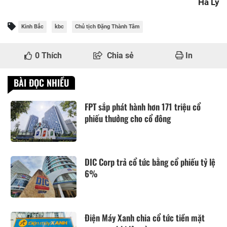
Hà Ly
Kinh Bắc
kbc
Chủ tịch Đặng Thành Tâm
0
Thích
Chia sẻ
In
BÀI ĐỌC NHIỀU
FPT sắp phát hành hơn 171 triệu cổ
phiếu thưởng cho cổ đông
DIC Corp trả cổ tức bằng cổ phiếu tỷ lệ
6%
Điện Máy Xanh chia cổ tức tiền mặt