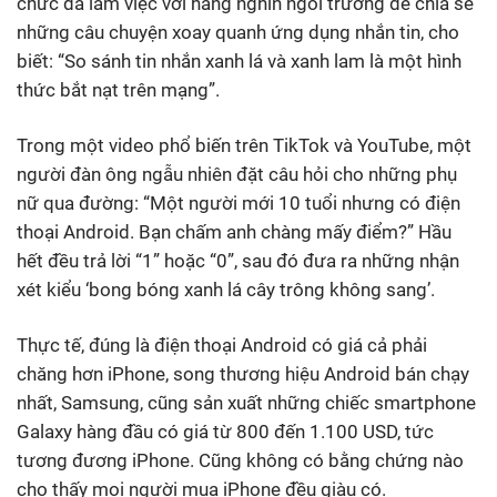
chức đã làm việc với hàng nghìn ngôi trường để chia sẻ
những câu chuyện xoay quanh ứng dụng nhắn tin, cho
biết: “So sánh tin nhắn xanh lá và xanh lam là một hình
thức bắt nạt trên mạng”.
Trong một video phổ biến trên TikTok và YouTube, một
người đàn ông ngẫu nhiên đặt câu hỏi cho những phụ
nữ qua đường: “Một người mới 10 tuổi nhưng có điện
thoại Android. Bạn chấm anh chàng mấy điểm?” Hầu
hết đều trả lời “1” hoặc “0”, sau đó đưa ra những nhận
xét kiểu ‘bong bóng xanh lá cây trông không sang’.
Thực tế, đúng là điện thoại Android có giá cả phải
chăng hơn iPhone, song thương hiệu Android bán chạy
nhất, Samsung, cũng sản xuất những chiếc smartphone
Galaxy hàng đầu có giá từ 800 đến 1.100 USD, tức
tương đương iPhone. Cũng không có bằng chứng nào
cho thấy mọi người mua iPhone đều giàu có.