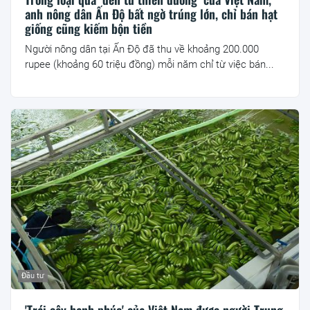
anh nông dân Ấn Độ bất ngờ trúng lớn, chỉ bán hạt
giống cũng kiếm bộn tiền
Người nông dân tại Ấn Độ đã thu về khoảng 200.000
rupee (khoảng 60 triệu đồng) mỗi năm chỉ từ việc bán...
Đầu tư
'Trái cây hạnh phúc' của Việt Nam được người Trung