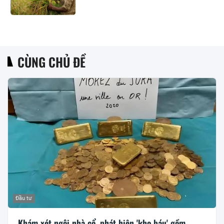
CÙNG CHỦ ĐỀ
Đầu tư
Khám xét ngôi nhà cổ, phát hiện 'kho báu' gồm