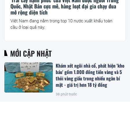
Quốc, Nhật Bản cực mê, hàng loạt đại gia chạy đua
mở rộng diện tích
Việt Nam đang nằm trong top 10 nước xuất khẩu toàn
cầu ở loại quả này.
MỚI CẬP NHẬT
Khám xét ngôi nhà cổ, phát hiện 'kho
báu' gồm 1.000 đồng tiền vàng và 5
thỏi vàng giấu trong nhiều ngăn bí
mật - giá trị hơn 18 tỷ đồng
38 phút trước
Trồng loại quả ‘đến từ thiên đường’
của Việt Nam, anh nông dân Ấn Độ
bất ngờ trúng lớn, chỉ bán hạt giống
cũng kiếm bộn tiền