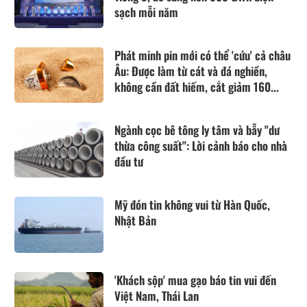
sạch mỗi năm
Phát minh pin mới có thể 'cứu' cả châu
Âu: Được làm từ cát và đá nghiền,
không cần đất hiếm, cắt giảm 160...
Ngành cọc bê tông ly tâm và bẫy "dư
thừa công suất": Lời cảnh báo cho nhà
đầu tư
Mỹ đón tin không vui từ Hàn Quốc,
Nhật Bản
'Khách sộp' mua gạo báo tin vui đến
Việt Nam, Thái Lan