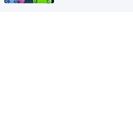
Kết quả xổ số miền Bắc hôm nay
ngày 9/8/2026
6 giờ trước
Kết quả xổ số Vietlott ngày
9/8/2026
6 giờ trước
Ford Territory bản hybrid chính thức
đặt chân tới Đông Nam Á, giá tương
đương 710 triệu đồng
5 giờ trước