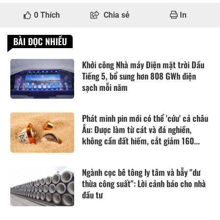
0
Thích
Chia sẻ
In
BÀI ĐỌC NHIỀU
Khởi công Nhà máy Điện mặt trời Dầu
Tiếng 5, bổ sung hơn 808 GWh điện
sạch mỗi năm
Phát minh pin mới có thể 'cứu' cả châu
Âu: Được làm từ cát và đá nghiền,
không cần đất hiếm, cắt giảm 160...
Ngành cọc bê tông ly tâm và bẫy "dư
thừa công suất": Lời cảnh báo cho nhà
đầu tư