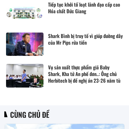
Tiếp tục khởi tố loạt lãnh đạo cấp cao
Hóa chất Đức Giang
Shark Bình bị truy tố vì giúp đường dây
của Mr Pips rửa tiền
Vụ sản xuất thực phẩm giả Baby
Shark, Kha tử An phế đơn..: Ông chủ
Herbitech bị đề nghị án 23-26 năm tù
CÙNG CHỦ ĐỀ