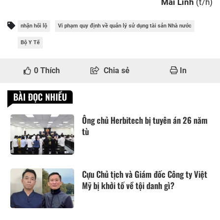
Mai Linh
(t/h)
nhận hối lộ
Vi phạm quy định về quản lý sử dụng tài sản Nhà nước
Bộ Y Tế
0
Thích
Chia sẻ
In
BÀI ĐỌC NHIỀU
Ông chủ Herbitech bị tuyên án 26 năm
tù
Cựu Chủ tịch và Giám đốc Công ty Việt
Mỹ bị khởi tố về tội danh gì?