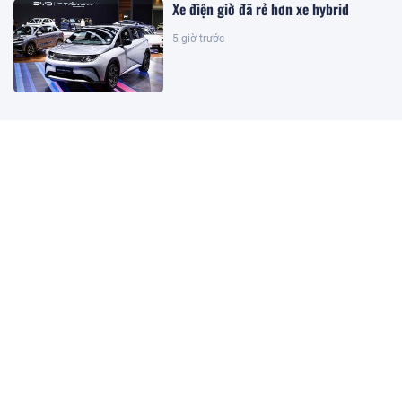
Xe điện giờ đã rẻ hơn xe hybrid
5 giờ trước
Sửa Luật Dầu khí: Đảm bảo luật có
sức sống và khả năng cạnh tranh
2 giờ trước
Kết quả xổ số Vietlott ngày
8/8/2026
1 giờ trước
Khoan sâu 4.700 mét xuống đáy biển,
phát hiện mỏ dầu khí trữ lượng 500