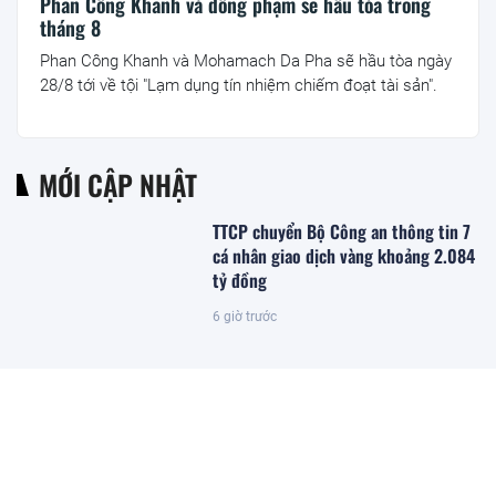
Phan Công Khanh và đồng phạm sẽ hầu tòa trong
tháng 8
Phan Công Khanh và Mohamach Da Pha sẽ hầu tòa ngày
28/8 tới về tội "Lạm dụng tín nhiệm chiếm đoạt tài sản".
MỚI CẬP NHẬT
TTCP chuyển Bộ Công an thông tin 7
cá nhân giao dịch vàng khoảng 2.084
tỷ đồng
6 giờ trước
TP.HCM điều chỉnh kế hoạch đấu giá
8 lô đất tại Khu đô thị mới Thủ Thiêm
6 giờ trước