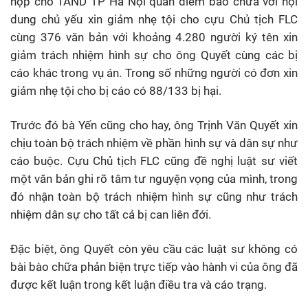
nộp cho TAND TP Hà Nội quan điểm bào chữa với nội
dung chủ yếu xin giảm nhẹ tội cho cựu Chủ tịch FLC
cùng 376 văn bản với khoảng 4.280 người ký tên xin
giảm trách nhiệm hình sự cho ông Quyết cùng các bị
cáo khác trong vụ án. Trong số những người có đơn xin
giảm nhẹ tội cho bị cáo có 88/133 bị hại.
Trước đó bà Yến cũng cho hay, ông Trịnh Văn Quyết xin
chịu toàn bộ trách nhiệm về phần hình sự và dân sự như
cáo buộc. Cựu Chủ tịch FLC cũng đề nghị luật sư viết
một văn bản ghi rõ tâm tư nguyện vọng của mình, trong
đó nhận toàn bộ trách nhiệm hình sự cũng như trách
nhiệm dân sự cho tất cả bị can liên đới.
Đặc biệt, ông Quyết còn yêu cầu các luật sư không có
bài bào chữa phản biện trực tiếp vào hành vi của ông đã
được kết luận trong kết luận điều tra và cáo trạng.