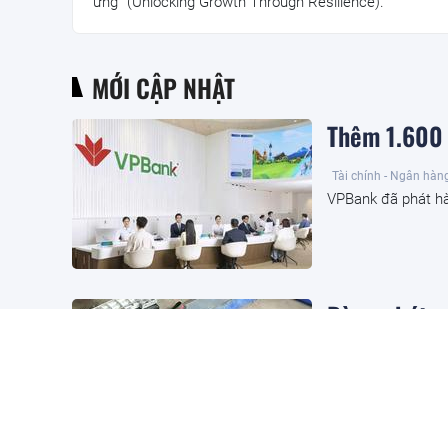
ứng” (Unlocking Growth Through Resilience).
MỚI CẬP NHẬT
Thêm 1.600 
Tài chính - Ngân hàn
VPBank đã phát hà
Bùng phát sự
phồng pin: H
Đầu tư
5 giờ trước
Sau sự cố hàng loạ
"pin quả chuối" (b