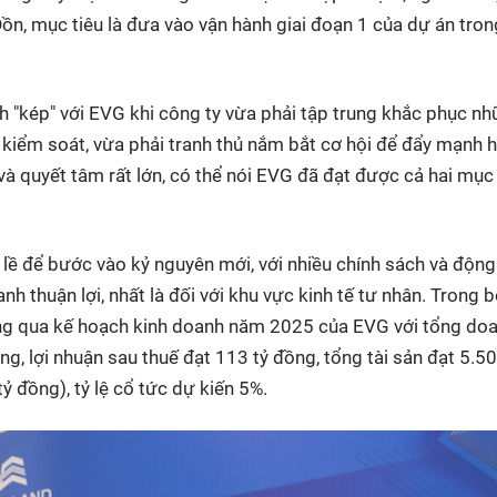
Đồn, mục tiêu là đưa vào vận hành giai đoạn 1 của dự án tro
"kép" với EVG khi công ty vừa phải tập trung khắc phục n
n kiểm soát, vừa phải tranh thủ nắm bắt cơ hội để đẩy mạnh 
 và quyết tâm rất lớn, có thể nói EVG đã đạt được cả hai mục 
ề để bước vào kỷ nguyên mới, với nhiều chính sách và động
h thuận lợi, nhất là đối với khu vực kinh tế tư nhân. Trong b
ông qua kế hoạch kinh doanh năm 2025 của EVG với tổng do
g, lợi nhuận sau thuế đạt 113 tỷ đồng, tổng tài sản đạt 5.50
ỷ đồng), tỷ lệ cổ tức dự kiến 5%.