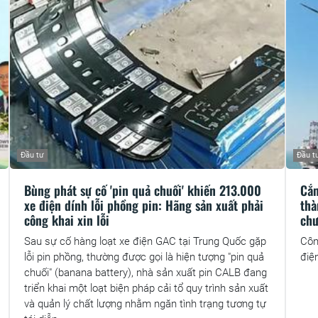
Đầu tư
Đầu t
Bùng phát sự cố 'pin quả chuối' khiến 213.000
Cắm
xe điện dính lỗi phồng pin: Hãng sản xuất phải
thà
công khai xin lỗi
chư
Sau sự cố hàng loạt xe điện GAC tại Trung Quốc gặp
Côn
lỗi pin phồng, thường được gọi là hiện tượng "pin quả
điệ
chuối" (banana battery), nhà sản xuất pin CALB đang
triển khai một loạt biện pháp cải tổ quy trình sản xuất
và quản lý chất lượng nhằm ngăn tình trạng tương tự