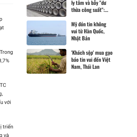
ly tâm và bẫy "dư
thừa công suất":...
ợp
Mỹ đón tin không
ạt
vui từ Hàn Quốc,
Nhật Bản
'Khách sộp' mua gạo
 Trong
báo tin vui đến Việt
73,7%
Nam, Thái Lan
CTC
g,
u với
 triển
g và