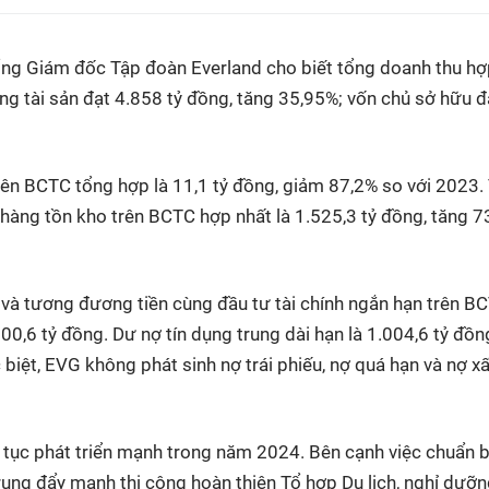
ổng Giám đốc Tập đoàn Everland cho biết tổng doanh thu h
ổng tài sản đạt 4.858 tỷ đồng, tăng 35,95%; vốn chủ sở hữu đ
rên BCTC tổng hợp là 11,1 tỷ đồng, giảm 87,2% so với 2023.
ị hàng tồn kho trên BCTC hợp nhất là 1.525,3 tỷ đồng, tăng 
n và tương đương tiền cùng đầu tư tài chính ngắn hạn trên B
200,6 tỷ đồng. Dư nợ tín dụng trung dài hạn là 1.004,6 tỷ đồn
biệt, EVG không phát sinh nợ trái phiếu, nợ quá hạn và nợ xấ
 tục phát triển mạnh trong năm 2024. Bên cạnh việc chuẩn bị
rung đẩy mạnh thi công hoàn thiện Tổ hợp Du lịch, nghỉ dưỡn