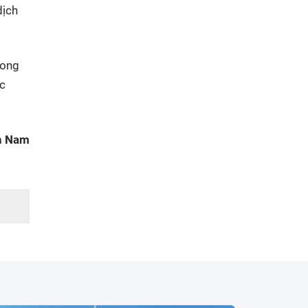
dịch
rong
ác
n Nam