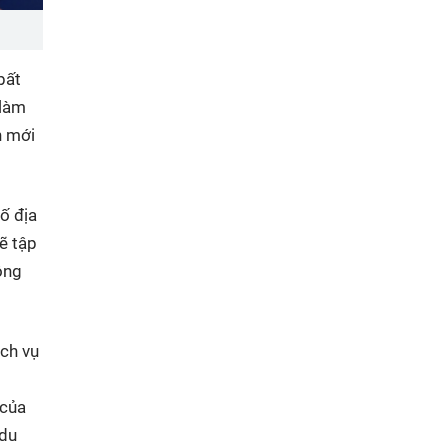
bất
 làm
h mới
ố địa
ẽ tập
ộng
ịch vụ
 của
 du