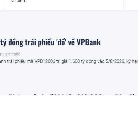
tái diễn.
tỷ đồng trái phiếu 'đổ' về VPBank
g
5 giờ trước
nh trái phiếu mã VPB12606 trị giá 1.600 tỷ đồng vào 5/8/2026, kỳ hạ
 cố 'pin quả chuối' khiến 213.000 xe điện dín
ãng sản xuất phải công khai xin lỗi
t xe điện GAC tại Trung Quốc gặp lỗi pin phồng, thường được gọi là h
anana battery), nhà sản xuất pin CALB đang triển khai một loạt biện ph