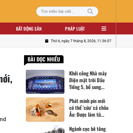
BẤT ĐỘNG SẢN
PHÁP LUẬT
Thứ 6, ngày 7 tháng 8, 2026, 11:36:08
BÀI ĐỌC NHIỀU
Khởi công Nhà máy
mới,
Điện mặt trời Dầu
Tiếng 5, bổ sung...
Phát minh pin mới
có thể 'cứu' cả châu
Âu: Được làm từ...
and
Ngành cọc bê tông