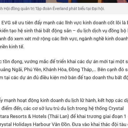
h Hội đồng quản trị Tập đoàn Ẻverland phát biểu tại Đại hội.
EVG sẽ ưu tiên đẩy mạnh các lĩnh vực kinh doanh cốt lõi là 
 kiến tạo hệ sinh thái bất động sản – du lịch dịch vụ đồng bộ
cạnh đó xem xét mở rộng các lĩnh vực, ngành nghề kinh doan
ền kinh tế.
c tồn đọng, vướng mắc để triển khai các dự án mới tại một s
ảng Ngãi, Phú Yên, Khánh Hòa, Đồng Tháp,... Bên cạnh đó s
 tại các dự án đủ điều kiện mở bán để tạo doanh thu bất đ
 đẩy mạnh hoạt động kinh doanh du lịch lữ hành, kết hợp các d
điểm đến, các cơ sở lưu trú du lịch trong hệ thống Crystal
tara Resorts & Hotels (Thái Lan) để khai trương giai đoạn 1
 Crystal Holidays Harbour Vân Đồn. Đưa vào khai thác đội tàu