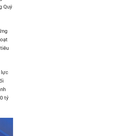
ng Quý
hững
hoạt
tiêu
 lực
ối
anh
0 tỷ