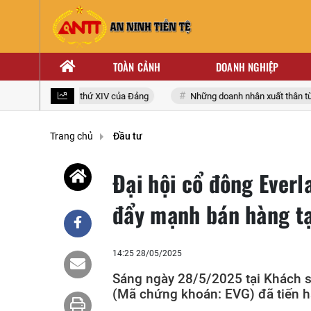
TOÀN CẢNH
DOANH NGHIỆP
ểu toàn quốc lần thứ XIV của Đảng
Những doanh nhân xuất thân từ nhà
Trang chủ
Đầu tư
Đại hội cổ đông Everl
đẩy mạnh bán hàng tạ
14:25 28/05/2025
Sáng ngày 28/5/2025 tại Khách s
(Mã chứng khoán: EVG) đã tiến 