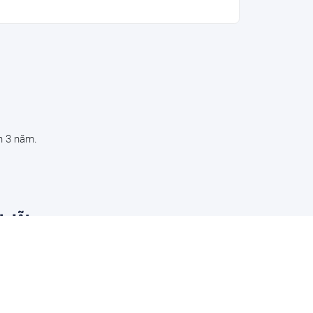
n 3 năm.
h lỗi
iện tượng
áp cải tổ