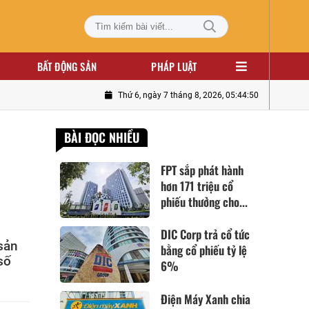
BẤT ĐỘNG SẢN
PHÁP LUẬT
Thứ 6, ngày 7 tháng 8, 2026, 05:44:52
BÀI ĐỌC NHIỀU
FPT sắp phát hành
hơn 171 triệu cổ
phiếu thưởng cho...
DIC Corp trả cổ tức
sản
bằng cổ phiếu tỷ lệ
số
6%
Điện Máy Xanh chia