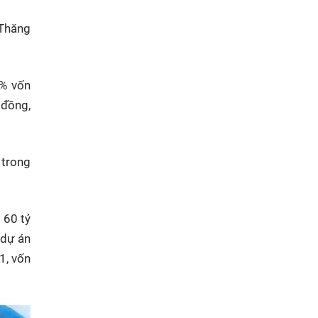
 Thăng
0% vốn
 đồng,
 trong
 60 tỷ
 dự án
1, vốn