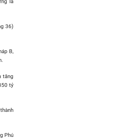
ựng là
ng 36)
háp B,
n.
n tăng
350 tỷ
 thành
ng Phú