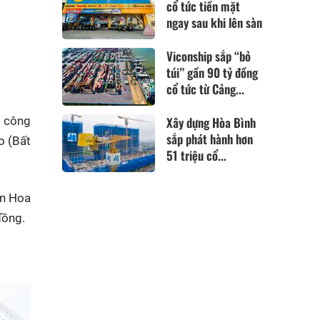
cổ tức tiền mặt
ngay sau khi lên sàn
Viconship sắp “bỏ
túi” gần 90 tỷ đồng
cổ tức từ Cảng...
a công
Xây dựng Hòa Bình
sắp phát hành hơn
o (Bất
51 triệu cổ...
ản Hoa
đồng.