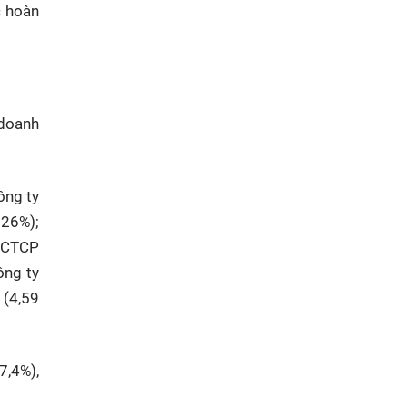
c hoàn
 doanh
ông ty
 26%);
; CTCP
ông ty
 (4,59
7,4%),