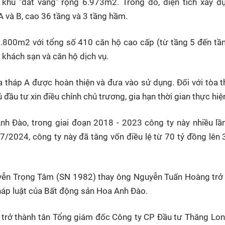
 khu "đất vàng" rộng 6.973m2. Trong đó, diện tích xây d
 và B, cao 36 tầng và 3 tầng hầm.
1.800m2 với tổng số 410 căn hộ cao cấp (từ tầng 5 đến tầ
 khách sạn và căn hộ dịch vụ.
òa tháp A được hoàn thiện và đưa vào sử dụng. Đối với tòa t
đầu tư xin điều chỉnh chủ trương, gia hạn thời gian thực hiệ
nh Đào, trong giai đoạn 2018 - 2023 công ty này nhiều lầ
7/2024, công ty này đã tăng vốn điều lệ từ 70 tỷ đồng lên 
yễn Trọng Tâm (SN 1982) thay ông Nguyễn Tuấn Hoàng trở
háp luật của Bất động sản Hoa Anh Đào.
 trở thành tân Tổng giám đốc Công ty CP Đầu tư Thăng Lo