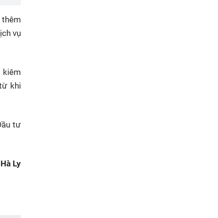
ý thêm
ịch vụ
 kiêm
từ khi
Đầu tư
Hà Ly