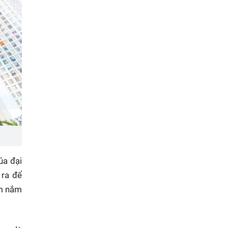
ủa đại
 ra để
am nắm