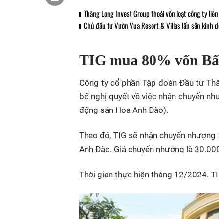
Thăng Long Invest Group thoái vốn loạt công ty liên
Chủ đầu tư Vườn Vua Resort & Villas lấn sân kinh 
TIG mua 80% vốn Bấ
Công ty cổ phần Tập đoàn Đầu tư Th
bố nghị quyết về việc nhận chuyển nh
động sản Hoa Anh Đào).
Theo đó, TIG sẽ nhận chuyển nhượng 
Anh Đào. Giá chuyển nhượng là 30.000
Thời gian thực hiện tháng 12/2024. TI