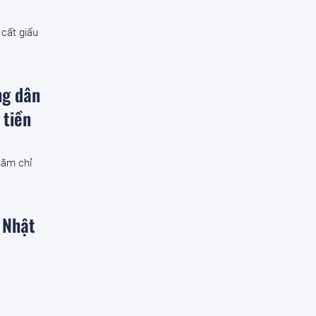
 cất giấu
ng dân
 tiền
năm chỉ
 Nhật