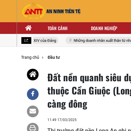
TOÀN CẢNH
DOANH NGHIỆP
toàn quốc lần thứ XIV của Đảng
Những doanh nhân xuất thân từ nhà gi
Trang chủ
Đầu tư
Đất nền quanh siêu d
thuộc Cần Giuộc (Long
càng đông
11:49 17/03/2025
Thị trường đất nền Long An ghi 