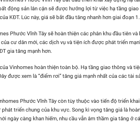
 bất động sản lân cận sẽ được hưởng lợi từ việc hạ tầng giao
 của KĐT. Lúc này, giá sẽ bắt đầu tăng nhanh hơn giai đoạn 1.
mes Phước Vĩnh Tây sẽ hoàn thiện các phân khu đầu tiên và 
 của cư dân mới, các dịch vụ và tiện ích được phát triển mạ
 KĐT gia tăng mạnh hơn.
của Vinhomes hoàn thiện toàn bộ. Hạ tầng giao thông và tiệ
ây được xem là “điểm rơi” tăng giá mạnh nhất của các tài s
nhomes Phước Vĩnh Tây còn tùy thuộc vào tiến độ triển khai
 phát triển chung của khu vực. Song kì vọng tăng giá là hoà
ới ngày càng khan hiếm, nhu cầu vẫn âm thầm gia tăng ở cá