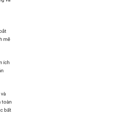
bắt
nh mẽ
n ích
ản
 và
n toàn
c bất