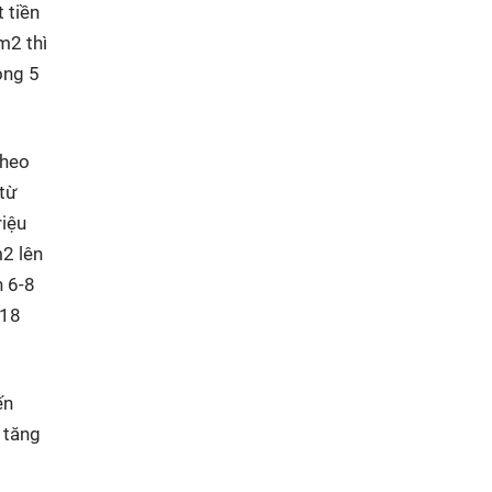
 tiền
m2 thì
òng 5
theo
 từ
riệu
m2 lên
n 6-8
-18
ến
 tăng