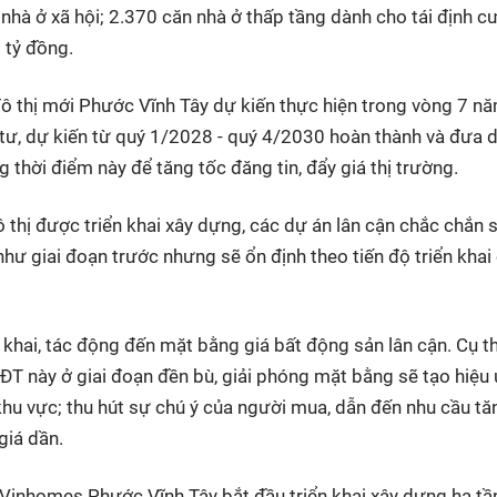
nhà ở xã hội; 2.370 căn nhà ở thấp tầng dành cho tái định cư
 tỷ đồng.
đô thị mới Phước Vĩnh Tây dự kiến thực hiện trong vòng 7 n
 tư, dự kiến từ quý 1/2028 - quý 4/2030 hoàn thành và đưa 
 thời điểm này để tăng tốc đăng tin, đẩy giá thị trường.
ô thị được triển khai xây dựng, các dự án lân cận chắc chắn 
như giai đoạn trước nhưng sẽ ổn định theo tiến độ triển khai
n khai, tác động đến mặt bằng giá bất động sản lân cận. Cụ th
ĐT này ở giai đoạn đền bù, giải phóng mặt bằng sẽ tạo hiệu
khu vực; thu hút sự chú ý của người mua, dẫn đến nhu cầu tă
giá dần.
 Vinhomes Phước Vĩnh Tây bắt đầu triển khai xây dựng hạ tầ