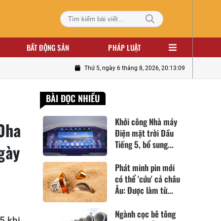
BẤT ĐỘNG SẢN
PHÁP LUẬT
Thứ 5, ngày 6 tháng 8, 2026, 20:13:10
BÀI ĐỌC NHIỀU
Khởi công Nhà máy
00ha
Điện mặt trời Dầu
Tiếng 5, bổ sung...
gày
Phát minh pin mới
có thể 'cứu' cả châu
Âu: Được làm từ...
Ngành cọc bê tông
5 khi