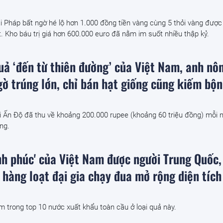
i Pháp bất ngờ hé lộ hơn 1.000 đồng tiền vàng cùng 5 thỏi vàng được
ật. Kho báu trị giá hơn 600.000 euro đã nằm im suốt nhiều thập kỷ.
quả ‘đến từ thiên đường’ của Việt Nam, anh nô
ờ trúng lớn, chỉ bán hạt giống cũng kiếm bộn
i Ấn Độ đã thu về khoảng 200.000 rupee (khoảng 60 triệu đồng) mỗi 
ng.
ạnh phúc' của Việt Nam được người Trung Quốc,
 hàng loạt đại gia chạy đua mở rộng diện tích
 trong top 10 nước xuất khẩu toàn cầu ở loại quả này.