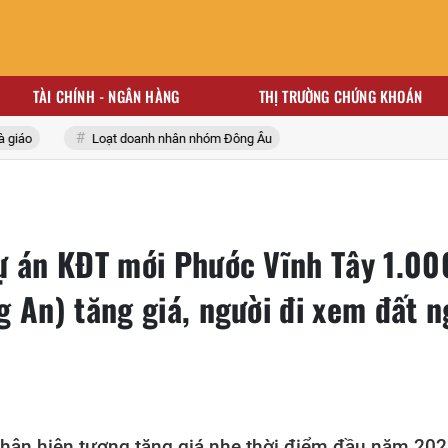
TÀI CHÍNH - NGÂN HÀNG
THỊ TRƯỜNG CHỨNG KHOÁN
áo
Loạt doanh nhân nhóm Đông Âu
ự án KĐT mới Phước Vĩnh Tây 1.0
 An) tăng giá, người đi xem đất n
nhận hiện tượng tăng giá nhẹ thời điểm đầu năm 202