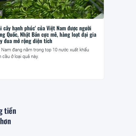
ư
ái cây hạnh phúc' của Việt Nam được người
ng Quốc, Nhật Bản cực mê, hàng loạt đại gia
y đua mở rộng diện tích
t Nam đang nằm trong top 10 nước xuất khẩu
n cầu ở loại quả này.
g tiền
 hơn