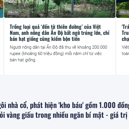
Đầu tư
Đầu t
Trồng loại quả ‘đến từ thiên đường’ của Việt
'Tr
Nam, anh nông dân Ấn Độ bất ngờ trúng lớn, chỉ
Tru
bán hạt giống cũng kiếm bộn tiền
chạ
Người nông dân tại Ấn Độ đã thu về khoảng 200.000
Việ
rupee (khoảng 60 triệu đồng) mỗi năm chỉ từ việc
toà
bán hạt giống.
ôi nhà cổ, phát hiện 'kho báu' gồm 1.000 đồn
ỏi vàng giấu trong nhiều ngăn bí mật - giá trị