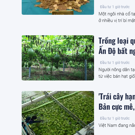
Đầu tư
1 giờ trước
Một ngôi nhà cổ tạ
ở nhiều vị trí bí m
Trồng loại 
Ấn Độ bất ng
Đầu tư
1 giờ trước
Người nông dân tạ
từ việc bán hạt giố
'Trái cây h
Bản cực mê,
Đầu tư
1 giờ trước
Việt Nam đang nằm