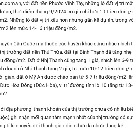
com.vn, với đất nền Phước Vĩnh Tây, những lô đất vị trí mặt
ự án, thời điểm tháng 9/2024 có giá chỉ hơn 10 triệu đồng/
m2. Những lô đất vị trí xấu hơn nhưng gần kề dự án, trong v
ng/m2 lên mức 14-16 triệu đồng/m2.
 huyện Cần Guộc mà thuộc các huyện khác cũng nhúc nhích 
 thị trường đất nền Thủ Thừa, đất tại Bình Thạnh đã tăng nhẹ
u đồng/m2. Đất ở Nhị Thành cũng tăng 1 giá, nhích lên 6-9 t
inh doanh ở Nhị Thành tăng 2 giá, từ mức 10-12 triệu đồng/
ời gian, đất ở Mỹ An được chào bán từ 5-7 triệu đồng/m2 lê
Đức Hòa Đông (Đức Hòa), vị trí đường tỉnh lộ 10 tăng từ 13
/m2.
ới địa phương, thanh khoản của thị trường chưa có nhiều bi
uộc) ghi nhận mối quan tâm mạnh nhất của thị trường có sự
g tỉ lệ chuyển đổi thành giao dịch thực là chưa đáng kể.