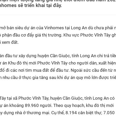
nhomes sẽ triển khai tại đây.
c mở bán siêu dự án của Vinhomes tại Long An dù chưa phải
bộ phận đầu cơ đẩy giá thị trường. Khu vực Phước Vĩnh Tây gh
i xem đất.
án đầu tư xây dựng huyện Cần Giuộc, tỉnh Long An chi trả tiề
 án Khu đô thị mới Phước Vĩnh Tây cho người dân, xuất hiện
 đổ đi các nơi tìm mua đất để đầu tư. Ngoài sức cầu đến từ 
n nhu cầu ở thực gia tăng sau khi dự án quy mô lớn được tri
Tây tại xã Phước Vĩnh Tây, huyện Cần Giuộc, tỉnh Long An có
dự án khoảng 89.960 người. Theo quy hoạch, khu đô thị mới
y dựng nhà ở thương mại. Cụ thể, 8.194 căn biệt thự; 7.050