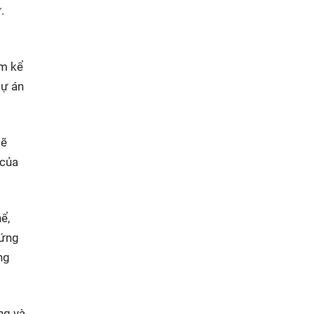
.
ăm kể
dự án
sẽ
 của
ể,
 ứng
ng
ng và