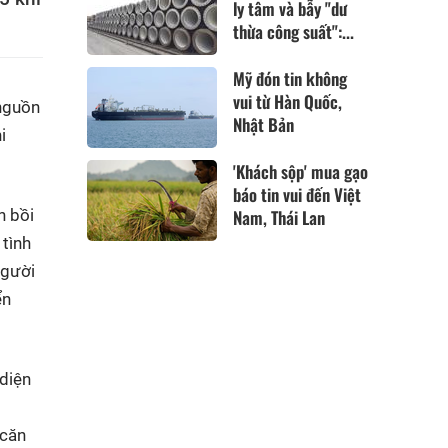
ly tâm và bẫy "dư
thừa công suất":...
Mỹ đón tin không
vui từ Hàn Quốc,
 nguồn
Nhật Bản
i
'Khách sộp' mua gạo
báo tin vui đến Việt
n bồi
Nam, Thái Lan
 tình
người
ển
 diện
 căn