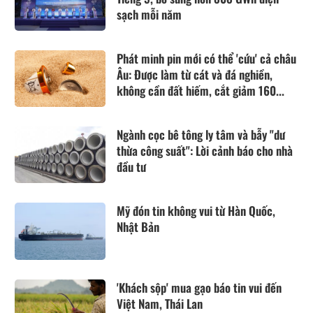
sạch mỗi năm
Phát minh pin mới có thể 'cứu' cả châu
Âu: Được làm từ cát và đá nghiền,
không cần đất hiếm, cắt giảm 160...
Ngành cọc bê tông ly tâm và bẫy "dư
thừa công suất": Lời cảnh báo cho nhà
đầu tư
Mỹ đón tin không vui từ Hàn Quốc,
Nhật Bản
'Khách sộp' mua gạo báo tin vui đến
Việt Nam, Thái Lan