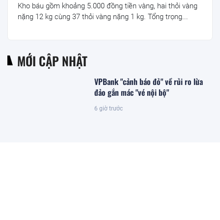
Kho báu gồm khoảng 5.000 đồng tiền vàng, hai thỏi vàng
nặng 12 kg cùng 37 thỏi vàng nặng 1 kg. Tổng trọng...
MỚI CẬP NHẬT
VPBank "cảnh báo đỏ" về rủi ro lừa
đảo gắn mác "vé nội bộ"
6 giờ trước
Công ty con của HAGL chốt thời gian
IPO 18,8 triệu cổ phiếu
5 giờ trước
Giá xăng đồng loạt giảm từ 15h ngày