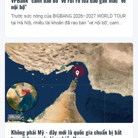
VPBank "cảnh báo đỏ" về rủi ro lừa đảo gắn mác "vé
nội bộ"
Trước sức nóng của BIGBANG 2026–2027 WORLD TOUR
tại Hà Nội, nhiều tài khoản đã rao bán "vé nội bộ", cam...
Đầu tư
Không phải Mỹ - đây mới là quốc gia chuẩn bị bắt