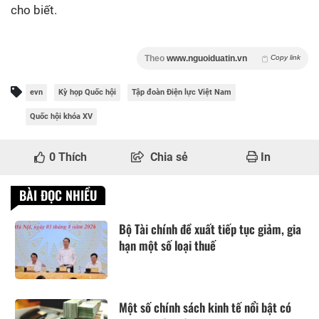
cho biết.
Theo
www.nguoiduatin.vn
Copy link
evn
Kỳ họp Quốc hội
Tập đoàn Điện lực Việt Nam
Quốc hội khóa XV
0
Thích
Chia sẻ
In
BÀI ĐỌC NHIỀU
Bộ Tài chính đề xuất tiếp tục giảm, gia
hạn một số loại thuế
Một số chính sách kinh tế nổi bật có