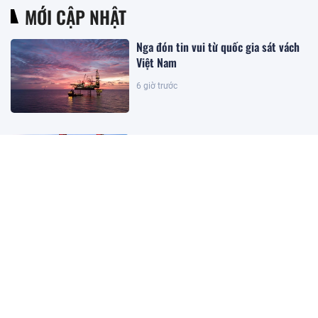
MỚI CẬP NHẬT
Nga đón tin vui từ quốc gia sát vách
Việt Nam
6 giờ trước
Phát hiện Trung Quốc nâng khối bê
tông cốt thép nặng 1.540 tấn bằng
thiết bị đặc biệt, một siêu công trình
đường thủy sắp lộ diện
6 giờ trước
Hà Nội công khai hơn 20.500 đơn vị
chậm đóng bảo hiểm
3 giờ trước