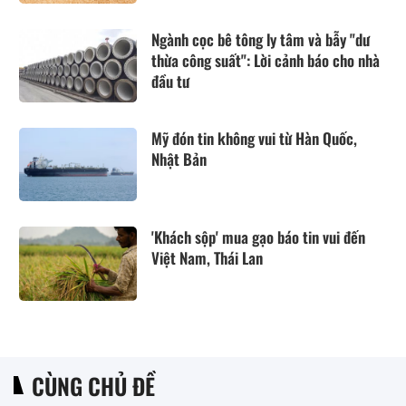
Ngành cọc bê tông ly tâm và bẫy "dư
thừa công suất": Lời cảnh báo cho nhà
đầu tư
Mỹ đón tin không vui từ Hàn Quốc,
Nhật Bản
'Khách sộp' mua gạo báo tin vui đến
Việt Nam, Thái Lan
CÙNG CHỦ ĐỀ