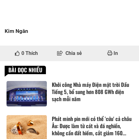
Kim Ngân
0
Thích
Chia sẻ
In
BÀI ĐỌC NHIỀU
Khởi công Nhà máy Điện mặt trời Dầu
Tiếng 5, bổ sung hơn 808 GWh điện
sạch mỗi năm
Phát minh pin mới có thể 'cứu' cả châu
Âu: Được làm từ cát và đá nghiền,
không cần đất hiếm, cắt giảm 160...