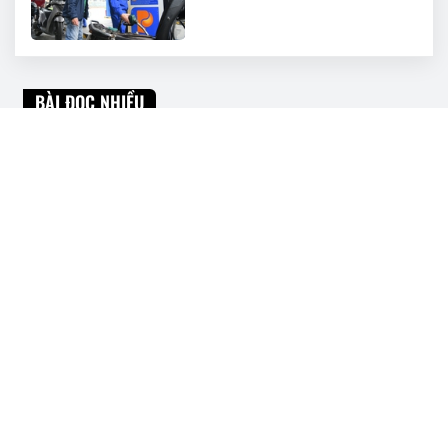
BÀI ĐỌC NHIỀU
DIC Corp trả cổ tức bằng cổ phiếu tỷ
lệ 6%
Doanh nghiệp 7 'tháng tuổi' của Chủ
tịch Nguyễn Khải Hoàn nhận chuyển
nhượng 44,5 triệu cổ phiếu KHG
TCBS chào bán 1.000 tỷ đồng trái
phiếu