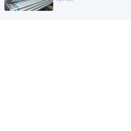
Đặc khu lớn nhất Việt Nam sắp xuất
hiện một công trình cạnh sân bay
quy mô hàng đầu, phục vụ tới 50
triệu hành khách
2 giờ trước
Giám đốc Alibaba.com khu vực:
Doanh nghiệp Việt vẫn đối mặt 3
điểm nghẽn khi bán hàng toàn cầu
2 giờ trước
Bộ Tài chính nói gì về tình trạng
‘lương chưa tăng, giá đã chạy trước’?
1 giờ trước