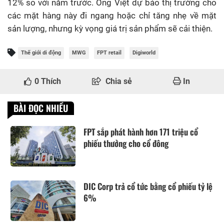
12% so với năm trước. Ông Việt dự báo thị trường cho
các mặt hàng này đi ngang hoặc chỉ tăng nhẹ về mặt
sản lượng, nhưng kỳ vọng giá trị sản phẩm sẽ cải thiện.
Thế giới di động
MWG
FPT retail
Digiworld
0
Thích
Chia sẻ
In
BÀI ĐỌC NHIỀU
FPT sắp phát hành hơn 171 triệu cổ
phiếu thưởng cho cổ đông
DIC Corp trả cổ tức bằng cổ phiếu tỷ lệ
6%