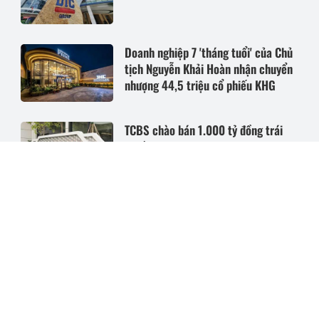
Doanh nghiệp 7 'tháng tuổi' của Chủ
tịch Nguyễn Khải Hoàn nhận chuyển
nhượng 44,5 triệu cổ phiếu KHG
TCBS chào bán 1.000 tỷ đồng trái
phiếu
Tập đoàn Đèo Cả nhận chuyển
nhượng 25 triệu cổ phiếu HHV
Tổ chức liên quan Thành viên HĐQT
Biwase mua gần 1 triệu cổ phiếu
BWE