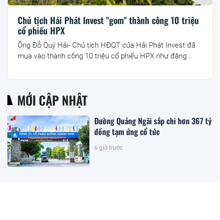
Chủ tịch Hải Phát Invest "gom" thành công 10 triệu
cổ phiếu HPX
Ông Đỗ Quý Hải- Chủ tịch HĐQT của Hải Phát Invest đã
mua vào thành công 10 triệu cổ phiếu HPX như đăng...
MỚI CẬP NHẬT
Đường Quảng Ngãi sắp chi hơn 367 tỷ
đồng tạm ứng cổ tức
6 giờ trước
Cổ phiếu CC1 được đưa ra khỏi diện
cảnh báo
6 giờ trước