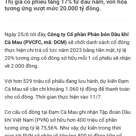
Thị giá cổ phiếu tăng 17% từ đầu năm, vốn hóa
tương ứng vượt mức 20.000 tỷ đồng.
Ngày 25/6 tới đây,
Công ty Cổ phần Phân bón Dầu khí
Cà Mau (PVCFC, mã: DCM)
sẽ chốt danh sách cổ đông
thực hiện chi trả cổ tức năm 2023 bằng tiền mặt, tỷ lệ
20% tương ứng cổ đông sở hữu mỗi 1 cổ phiếu sẽ nhận
về 2.000 đồng.
Với hơn 529 triệu cổ phiếu đang lưu hành, dự kiến Đạm
Cà Mau sẽ cần chi khoảng 1.060 tỷ đồng để thanh toán
cho cổ đông. Thời gian thực hiện vào 11/7.
Cơ cấu cổ đông tại Đạm Cà Mau ghi nhận Tập đoàn Dầu
khí Việt Nam (PVN) sở hữu hơn 400 triệu cổ phần
tương ứng tỷ lệ 75,56%. Như vậy, dự kiến trong thời
gian tới PVN sẽ nhận về khoảng 800 tỷ đồng tiền cổ