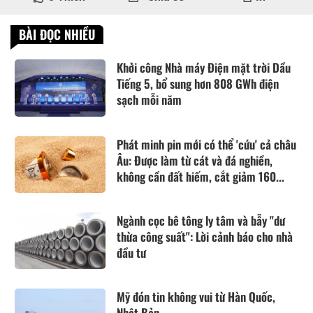
BÀI ĐỌC NHIỀU
Khởi công Nhà máy Điện mặt trời Dầu
Tiếng 5, bổ sung hơn 808 GWh điện
sạch mỗi năm
Phát minh pin mới có thể 'cứu' cả châu
Âu: Được làm từ cát và đá nghiền,
không cần đất hiếm, cắt giảm 160...
Ngành cọc bê tông ly tâm và bẫy "dư
thừa công suất": Lời cảnh báo cho nhà
đầu tư
Mỹ đón tin không vui từ Hàn Quốc,
Nhật Bản