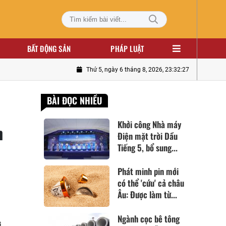
BẤT ĐỘNG SẢN
PHÁP LUẬT
Thứ 5, ngày 6 tháng 8, 2026, 23:32:28
BÀI ĐỌC NHIỀU
Khởi công Nhà máy
h
Điện mặt trời Dầu
Tiếng 5, bổ sung...
Phát minh pin mới
có thể 'cứu' cả châu
Âu: Được làm từ...
Ngành cọc bê tông
i