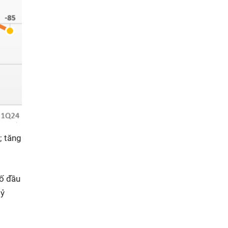
; tăng
số đầu
tỷ