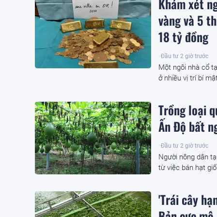
Khám xét ng
vàng và 5 th
18 tỷ đồng
Đầu tư
2 giờ trước
Một ngôi nhà cổ tạ
ở nhiều vị trí bí m
Trồng loại 
Ấn Độ bất ng
Đầu tư
2 giờ trước
Người nông dân tạ
từ việc bán hạt giố
'Trái cây h
Bản cực mê,