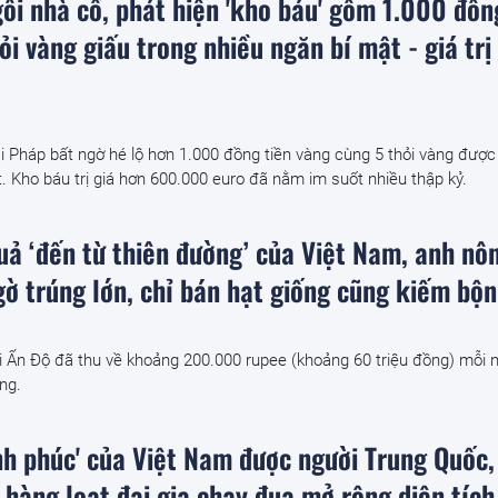
ôi nhà cổ, phát hiện 'kho báu' gồm 1.000 đồn
ỏi vàng giấu trong nhiều ngăn bí mật - giá trị
i Pháp bất ngờ hé lộ hơn 1.000 đồng tiền vàng cùng 5 thỏi vàng được
ật. Kho báu trị giá hơn 600.000 euro đã nằm im suốt nhiều thập kỷ.
quả ‘đến từ thiên đường’ của Việt Nam, anh nô
ờ trúng lớn, chỉ bán hạt giống cũng kiếm bộn
i Ấn Độ đã thu về khoảng 200.000 rupee (khoảng 60 triệu đồng) mỗi 
ng.
ạnh phúc' của Việt Nam được người Trung Quốc,
 hàng loạt đại gia chạy đua mở rộng diện tích