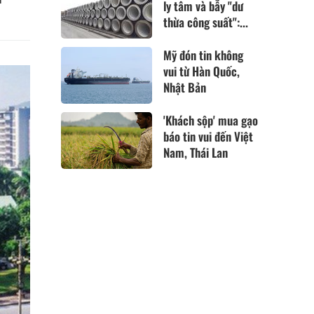
ly tâm và bẫy "dư
thừa công suất":...
Mỹ đón tin không
vui từ Hàn Quốc,
Nhật Bản
'Khách sộp' mua gạo
báo tin vui đến Việt
Nam, Thái Lan