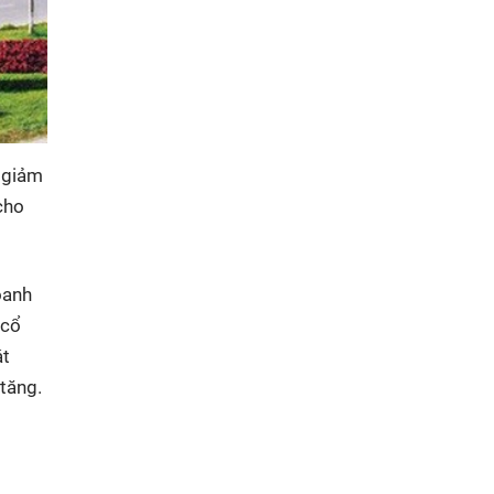
 giảm
cho
oanh
 cổ
át
 tăng.