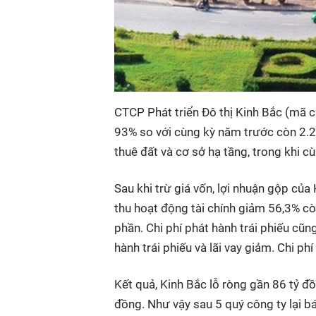
CTCP Phát triển Đô thị Kinh Bắc (mã
93% so với cùng kỳ năm trước còn 2.2
thuê đất và cơ sở hạ tầng, trong khi 
Sau khi trừ giá vốn, lợi nhuận gộp củ
thu hoạt động tài chính giảm 56,3% cò
phần. Chi phí phát hành trái phiếu cũ
hành trái phiếu và lãi vay giảm. Chi p
Kết quả, Kinh Bắc lỗ ròng gần 86 tỷ đ
đồng. Như vậy sau 5 quý công ty lại b