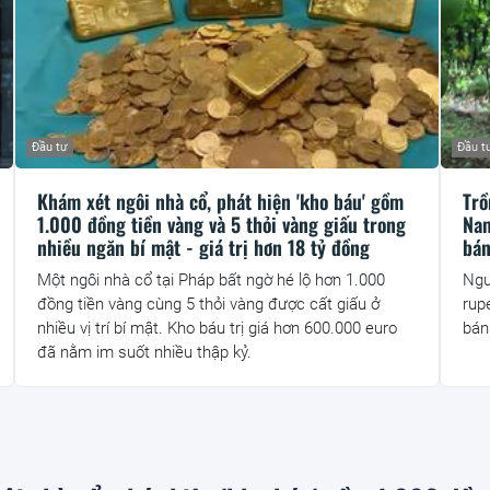
Đầu tư
Đầu t
Khám xét ngôi nhà cổ, phát hiện 'kho báu' gồm
Trồ
1.000 đồng tiền vàng và 5 thỏi vàng giấu trong
Nam
nhiều ngăn bí mật - giá trị hơn 18 tỷ đồng
bán
Một ngôi nhà cổ tại Pháp bất ngờ hé lộ hơn 1.000
Ngư
đồng tiền vàng cùng 5 thỏi vàng được cất giấu ở
rup
nhiều vị trí bí mật. Kho báu trị giá hơn 600.000 euro
bán
đã nằm im suốt nhiều thập kỷ.