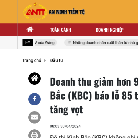
TOÀN CẢNH
DOANH NGHIỆP
n quốc lần thứ XIV của Đảng
Những doanh nhân xuất thân từ nhà giáo
Trang chủ
Đầu tư
Doanh thu giảm hơn 9
Bắc (KBC) báo lỗ 85 t
tăng vọt
08:03 30/04/2024
Đô thị Kinh Bắc (KBC) không ghi 