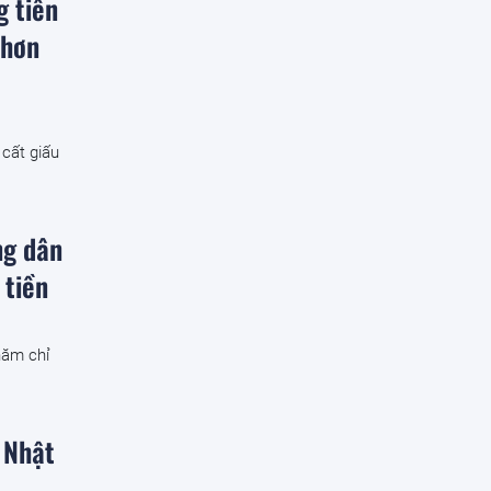
g tiền
 hơn
 cất giấu
ng dân
 tiền
năm chỉ
 Nhật