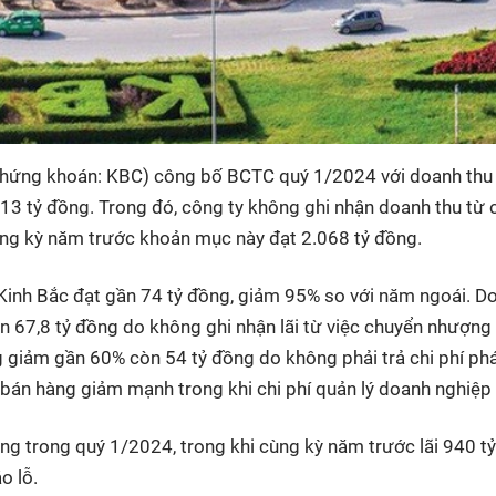
 chứng khoán: KBC) công bố BCTC quý 1/2024 với doanh thu
13 tỷ đồng. Trong đó, công ty không ghi nhận doanh thu từ 
cùng kỳ năm trước khoản mục này đạt 2.068 tỷ đồng.
a Kinh Bắc đạt gần 74 tỷ đồng, giảm 95% so với năm ngoái. D
n 67,8 tỷ đồng do không ghi nhận lãi từ việc chuyển nhượng
ng giảm gần 60% còn 54 tỷ đồng do không phải trả chi phí ph
hí bán hàng giảm mạnh trong khi chi phí quản lý doanh nghiệp
ồng trong quý 1/2024, trong khi cùng kỳ năm trước lãi 940 tỷ
áo lỗ.